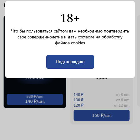
ПОХОЖИЕ ТОВАРЫ
18+
0.33L
Что бы пользоваться сайтом вам необходимо подтвердить
свое совершеннолетие и дать
согласие на обработку
файлов cookies
Подтверждаю
Пиво Pilsner Urquell
Пиво Clausthaler Lemon
светлое фильтрованное
светлое фильтрованное 0%
4.4% 0.5л
0.33л
140 ₽
от 3 шт.
220 ₽/шт.
130 ₽
от 6 шт.
140 ₽/шт.
120 ₽
от 12 шт.
150 ₽/шт.