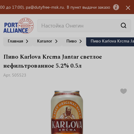
о 17:00), pa@dutyfree-msk.ru.
В пункт выдачи заказов OZON требуется
Главная
Каталог
Пиво
Пиво Karlova Krcma J
Пиво Karlova Krcma Jantar светлое
нефильтрованное 5.2% 0.5л
Арт. 505523