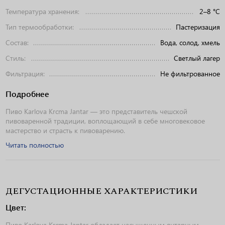
Температура хранения:
2–8 °C
Тип термообработки:
Пастеризация
Состав:
Вода, солод, хмель
Стиль:
Светлый лагер
Фильтрация:
Не фильтрованное
Подробнее
Пиво Karlova Krcma Jantar — это представитель чешской
пивоваренной традиции, воплощающий в себе многовековое
мастерство и страсть к пивоварению.
Читать полностью
ДЕГУСТАЦИОННЫЕ ХАРАКТЕРИСТИКИ
Цвет:
Пиво Karlova Krcma Jantar обладает насыщенным янтарным