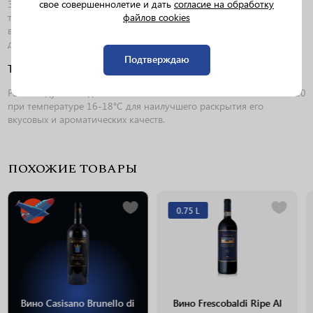
Это вино идеально сочетается с блюдами из красного мяса,
свое совершеннолетие и дать
согласие на обработку
такими как стейк или жаркое, а также с сырами с выраженным
файлов cookies
вкусом, например, пармезаном или пекорино. Также отлично
дополнит трапезу с дичью или грибными блюдами.
Подтверждаю
Температура подачи
Рекомендуется подавать Brunello di Montalcino Riserva DOCG 2010
при температуре 16-18°C для наилучшего раскрытия его
вкусовых и ароматических качеств.
ПОХОЖИЕ ТОВАРЫ
0.75 L
Вино Casisano Brunello di
Вино Frescobaldi Ripe Al