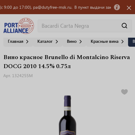
 до 17:00), pa@dutyfree-msk.ru.
В пункт выдачи заказов OZON требует
Главная
Каталог
Вино
Красные вина
В
Вино красное Brunello di Montalcino Riserva
DOCG 2010 14.5% 0.75л
Арт. 1324255M