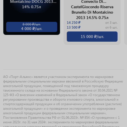
Montalcino DOCG 2013
Convecto Di
14% 0.75л
CastelGiocondo Riserva
Brunello Di Montalcino
2013 14.5% 0.75л
14 250 ₽
от 3 шт.
8 000 ₽/шт.
13 500 ₽
от 6 шт.
4 000 ₽/шт.
15 000 ₽/шт.
АО «Порт-Альянс» является участником эксперимента по маркировке
федеральными специальными марками ввозимой в Российскую Федерацию
алкогольной продукции, помещенной под таможенную процедуру
таможенного склада на основании Федерального закона от 30.04.2021 №
125-ФЗ «О внесении изменений в Федеральный закон «О государственном
регулировании производства и оборота этилового спирта, алкогольной и
спиртосодержащей продукции и об ограничении употребления (распития)
алкогольной продукции» и о проведении эксперимента по маркировке
алкогольной продукции федеральными специальными марками»,
Постановления Правительства РФ от 01.06.2023г. № 854 «О проведении с 1
июня 2023г. по 31 мая 2024г. эксперимента по маркировке федеральными
специальными марками ввозимой на территорию Российской Федерации