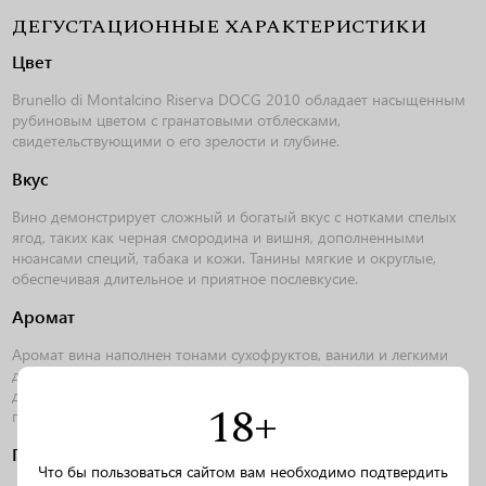
ДЕГУСТАЦИОННЫЕ ХАРАКТЕРИСТИКИ
Цвет
Brunello di Montalcino Riserva DOCG 2010 обладает насыщенным
рубиновым цветом с гранатовыми отблесками,
свидетельствующими о его зрелости и глубине.
Вкус
Вино демонстрирует сложный и богатый вкус с нотками спелых
ягод, таких как черная смородина и вишня, дополненными
нюансами специй, табака и кожи. Танины мягкие и округлые,
обеспечивая длительное и приятное послевкусие.
Аромат
Аромат вина наполнен тонами сухофруктов, ванили и легкими
древесными нотками, приобретенными в процессе выдержки в
дубовых бочках. В букете также присутствуют оттенки лаванды и
18+
подлеска, добавляющие свежести и элегантности.
Гастрономические сочетания
Что бы пользоваться сайтом вам необходимо подтвердить