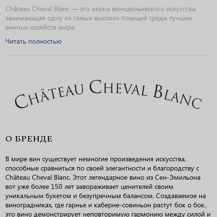
Château Cheval Blanc — это икона винодельческого искусства,
занимающая одну из самых высоких позиций среди лучших
винных хозяйств мира.
Читать полностью
О БРЕНДЕ
В мире вин существует немногие произведения искусства,
способные сравниться по своей элегантности и благородству с
Château Cheval Blanc. Этот легендарное вино из Сен-Эмильона
вот уже более 150 лет завораживает ценителей своим
уникальным букетом и безупречным балансом. Создаваемое на
виноградниках, где гарнье и каберне-совиньон растут бок о бок,
это вино демонстрирует неповторимую гармонию между силой и