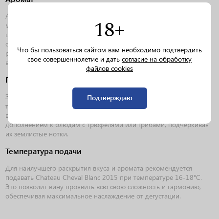
Аромат Chateau Cheval Blanc 2015 поражает своей
18+
многослойностью. В букете можно уловить нотки свежих ягод,
цветочных акцентов, таких как фиалка и лаванда, а также легкие
оттенки кожи и табака. Сложный и утонченный, этот аромат
Что бы пользоваться сайтом вам необходимо подтвердить
раскрывается постепенно, даря новые ощущения с каждым
свое совершеннолетие и дать
согласие на обработку
вдохом.
файлов cookies
Гастрономические сочетания
Это вино идеально сочетается с блюдами из красного мяса,
Подтверждаю
такими как стейк или жаркое, а также с дичью и сырами с
выраженным вкусом. Оно также может стать отличным
дополнением к блюдам с трюфелями или грибами, подчеркивая
их землистые нотки.
Температура подачи
Для наилучшего раскрытия вкуса и аромата рекомендуется
подавать Chateau Cheval Blanc 2015 при температуре 16-18°C.
Это позволит вину проявить всю свою сложность и гармонию,
обеспечивая максимальное наслаждение от дегустации.