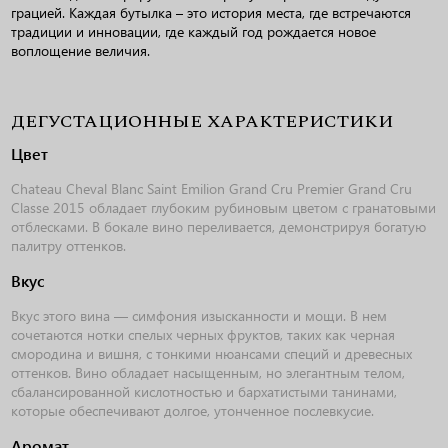
грацией. Каждая бутылка – это история места, где встречаются
традиции и инновации, где каждый год рождается новое
воплощение величия.
ДЕГУСТАЦИОННЫЕ ХАРАКТЕРИСТИКИ
Цвет
Chateau Cheval Blanc Saint Emilion Grand Cru Premier Grand Cru
Classe 2015 обладает глубоким рубиновым цветом с гранатовыми
отблесками. В бокале вино переливается, демонстрируя богатую
палитру оттенков.
Вкус
Вкус этого вина — симфония изысканности и мощи. В нем
сочетаются нотки спелых черных фруктов, таких как черная
смородина и вишня, с тонкими нюансами специй и древесных
оттенков. Вино обладает насыщенным, но элегантным телом,
сбалансированной кислотностью и бархатистыми танинами,
которые обеспечивают долгое, утонченное послевкусие.
Аромат