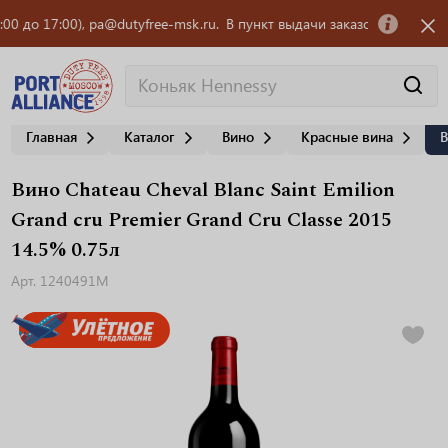
 17:00), pa@dutyfree-msk.ru.
В пункт выдачи заказов OZON требуется 
Главная
Каталог
Вино
Красные вина
В
Вино Chateau Cheval Blanc Saint Emilion
Grand cru Premier Grand Cru Classe 2015
14.5% 0.75л
Арт. 1240491M