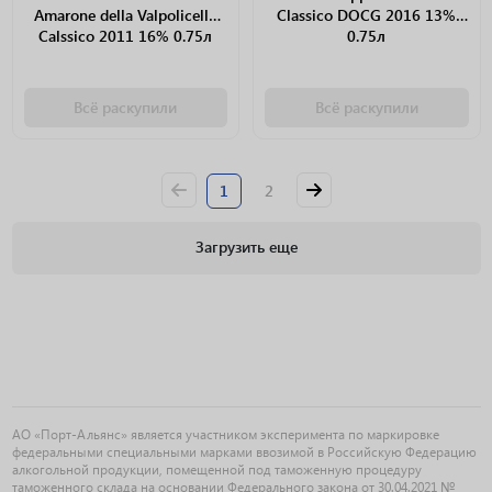
Amarone della Valpolicella
Classico DOCG 2016 13%
Calssico 2011 16% 0.75л
0.75л
Всё раскупили
Всё раскупили
1
2
Загрузить еще
АО «Порт-Альянс» является участником эксперимента по маркировке
федеральными специальными марками ввозимой в Российскую Федерацию
алкогольной продукции, помещенной под таможенную процедуру
таможенного склада на основании Федерального закона от 30.04.2021 №