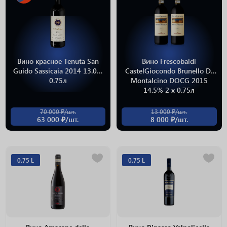
Вино красное Tenuta San
Вино Frescobaldi
Guido Sassicaia 2014 13.0%
CastelGiocondo Brunello Di
0.75л
Montalcino DOCG 2015
14.5% 2 х 0.75л
70 000 ₽/шт.
13 000 ₽/шт.
63 000 ₽/шт.
8 000 ₽/шт.
0.75 L
0.75 L