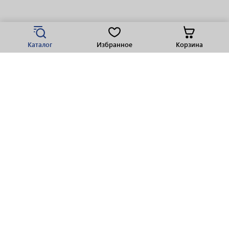
Каталог
Избранное
Корзина
Популярные разделы
Парфюмерия
Крепкие напитки
Вино
Пиво
Виски
Ликеры
Шампанское
Ром
Коньяк
Водка