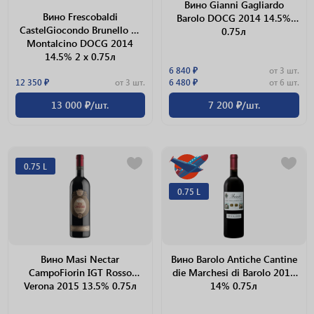
Вино Gianni Gagliardo
Вино Frescobaldi
Barolo DOCG 2014 14.5%
CastelGiocondo Brunello Di
0.75л
Montalcino DOCG 2014
14.5% 2 х 0.75л
6 840 ₽
от 3 шт.
12 350 ₽
от 3 шт.
6 480 ₽
от 6 шт.
13 000 ₽/шт.
7 200 ₽/шт.
0.75 L
0.75 L
Вино Masi Nectar
Вино Barolo Antiche Cantine
CampoFiorin IGT Rosso
die Marchesi di Barolo 2015
Verona 2015 13.5% 0.75л
14% 0.75л