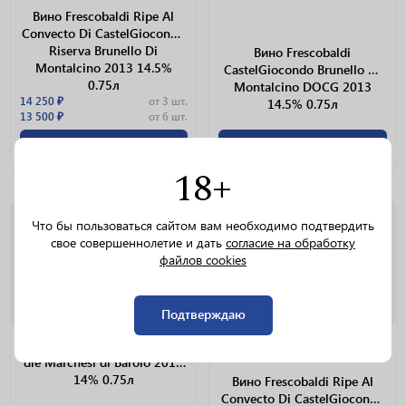
Вино Frescobaldi Ripe Al
Convecto Di CastelGiocondo
Riserva Brunello Di
Вино Frescobaldi
Montalcino 2013 14.5%
CastelGiocondo Brunello Di
0.75л
Montalcino DOCG 2013
14 250 ₽
от 3 шт.
14.5% 0.75л
13 500 ₽
от 6 шт.
15 000 ₽/шт.
7 000 ₽/шт.
18+
Что бы пользоваться сайтом вам необходимо подтвердить
0.75 L
0.75 L
свое совершеннолетие и дать
согласие на обработку
файлов cookies
Подтверждаю
Вино Barolo Antiche Cantine
die Marchesi di Barolo 2014
14% 0.75л
Вино Frescobaldi Ripe Al
Convecto Di CastelGiocondo