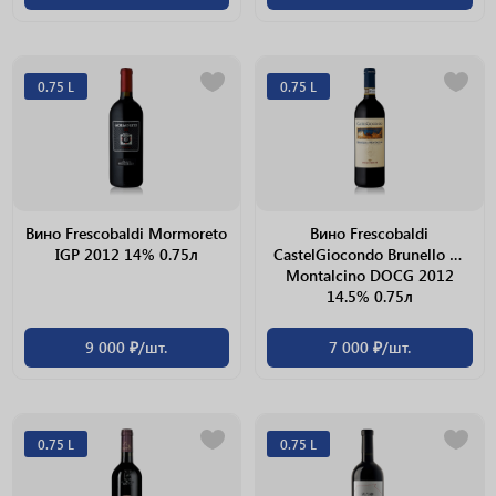
0.75 L
0.75 L
Вино Frescobaldi Mormoreto
Вино Frescobaldi
IGP 2012 14% 0.75л
CastelGiocondo Brunello Di
Montalcino DOCG 2012
14.5% 0.75л
9 000 ₽/шт.
7 000 ₽/шт.
0.75 L
0.75 L