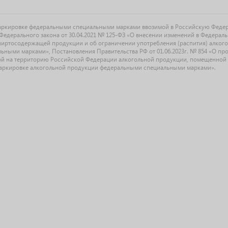
маркировке федеральными специальными марками ввозимой в Российскую Феде
едерального закона от 30.04.2021 № 125-ФЗ «О внесении изменений в Федерал
спиртосодержащей продукции и об ограничении употребления (распития) алког
ыми марками», Постановления Правительства РФ от 01.06.2023г. № 854 «О прове
й на территорию Российской Федерации алкогольной продукции, помещенной 
О маркировке алкогольной продукции федеральными специальными марками».