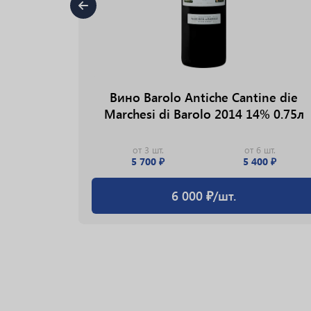
Вино Barolo Antiche Cantine die
Marchesi di Barolo 2014 14% 0.75л
от 3 шт.
от 6 шт.
5 700 ₽
5 400 ₽
 Saint
6 000 ₽/шт.
rand Cru
5л