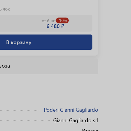
тылок
-10%
от 6 шт
6 480 ₽
В корзину
воза
Poderi Gianni Gagliardo
Gianni Gagliardo srl
Италия