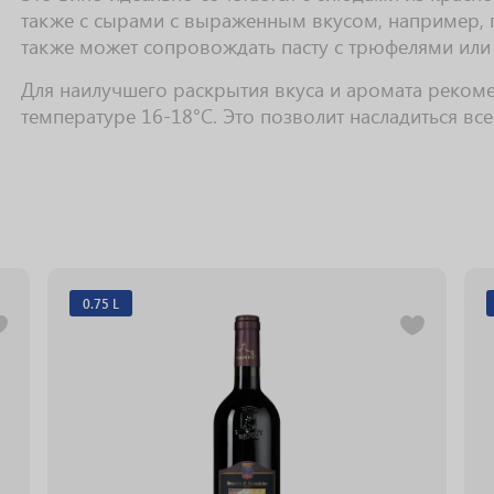
также с сырами с выраженным вкусом, например, 
также может сопровождать пасту с трюфелями или
Для наилучшего раскрытия вкуса и аромата рекоме
температуре 16-18°C. Это позволит насладиться вс
0.75 L