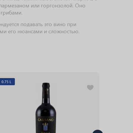
пармезаном или горгонзолой. Оно
 грибами.
ндуется подавать это вино при
еми его нюансами и сложностью.
0.75 L