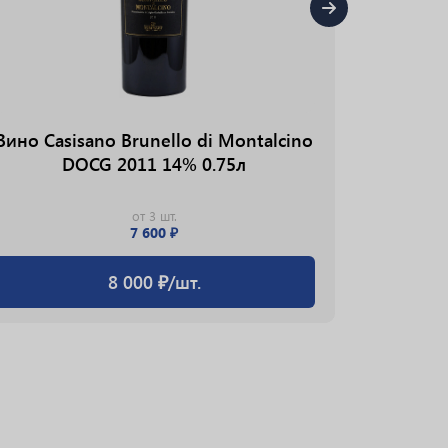
Вино Casisano Brunello di Montalcino
DOCG 2011 14% 0.75л
от 3 шт.
7 600 ₽
Вино Be
8 000 ₽/шт.
Caberne