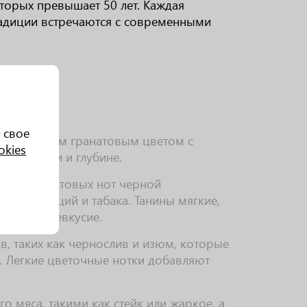
оторых превышает 50 лет. Каждая
радиции встречаются с современными
 свое
 насыщенным гранатовым цветом с
okies
 зрелости и глубине.
огатых фруктовых нот черной
сами специй и табака. Танины мягкие,
лгое послевкусие.
, таких как чернослив и изюм, которые
. Легкие цветочные нотки добавляют
о мяса, такими как стейк или жаркое, а