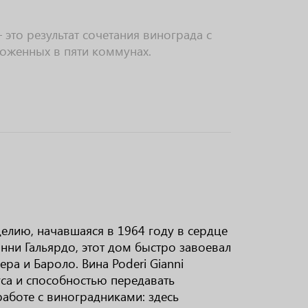
— это результат сочетания винограда с
ложенных в пяти коммунах.
оделию, начавшаяся в 1964 году в сердце
ни Гальярдо, этот дом быстро завоевал
а и Бароло. Вина Poderi Gianni
уса и способностью передавать
работе с виноградниками: здесь