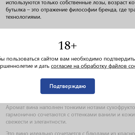
используются только собственные лозы, возраст к
бутылка – это отражение философии бренда, где т
технологиями.
18+
РАКТЕРИСТИКИ
бы пользоваться сайтом вам необходимо подтвердить
Вино Gianni Gagliardo Barolo DOCG 2014 обладает
ршеннолетие и дать
согласие на обработку файлов co
рубиновыми отблесками, свидетельствующими о его
Вкус этого вина раскрывается слоями, начиная с б
Подтверждаю
смородины и вишни, которые переплетаются с нюан
но выразительные, придающие вину структуру и до
Аромат вина наполнен тонкими нотами сухофруктов
гармонично сочетаются с оттенками ванили и кожи
свежести и элегантности.
Это вино идеально сочетается с блюдами из красног