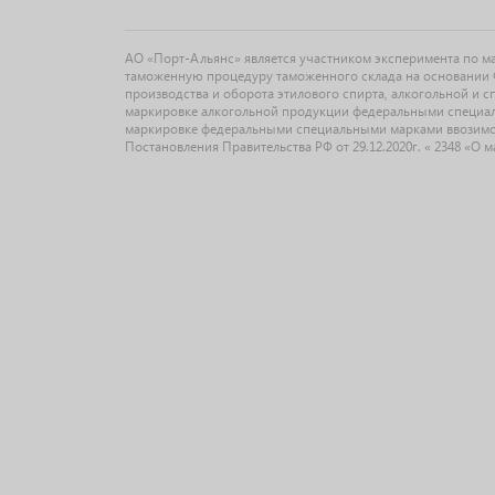
АО «Порт-Альянс» является участником эксперимента по 
таможенную процедуру таможенного склада на основании Ф
производства и оборота этилового спирта, алкогольной и 
маркировке алкогольной продукции федеральными специальн
маркировке федеральными специальными марками ввозимо
Постановления Правительства РФ от 29.12.2020г. « 2348 «