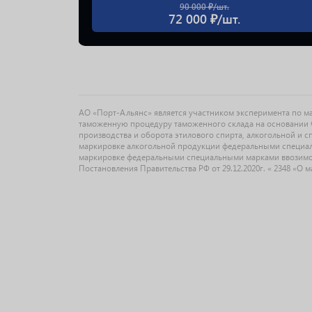
90 000 ₽/шт.
72 000 ₽/шт.
АО «Порт-Альянс» является участником эксперимента по 
таможенную процедуру таможенного склада на основании Ф
производства и оборота этилового спирта, алкогольной и 
маркировке алкогольной продукции федеральными специальн
маркировке федеральными специальными марками ввозимо
Постановления Правительства РФ от 29.12.2020г. « 2348 «