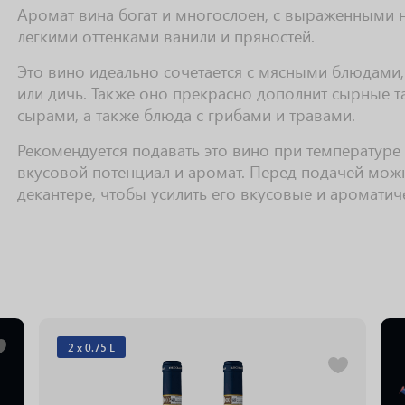
Аромат вина богат и многослоен, с выраженными 
легкими оттенками ванили и пряностей.
Это вино идеально сочетается с мясными блюдами,
или дичь. Также оно прекрасно дополнит сырные 
сырами, а также блюда с грибами и травами.
Рекомендуется подавать это вино при температуре
вкусовой потенциал и аромат. Перед подачей мож
декантере, чтобы усилить его вкусовые и ароматич
2 х 0.75 L