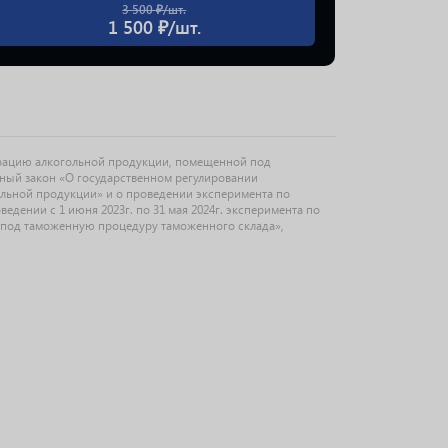
3 500 ₽/шт.
1 500 ₽/шт.
рацию алкогольной продукции, помещенной под
ьный закон «О государственном регулировании
ольной продукции» и о проведении эксперимента по
дении с 1 июня 2023г. по 31 мая 2024г. эксперимента по
под таможенную процедуру таможенного склада»,