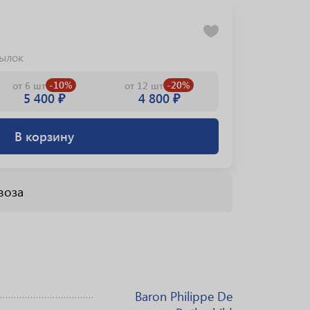
тылок
-10%
-20%
от 6 шт
от 12 шт
5 400 ₽
4 800 ₽
В корзину
воза
Baron Philippe De