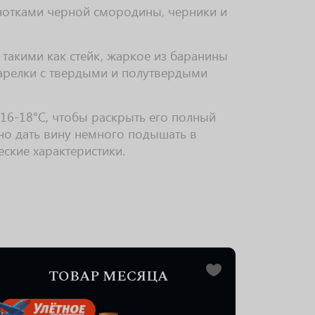
нотками черной смородины, черники и
 такими как стейк, жаркое из баранины
тарелки с твердыми и полутвердыми
 16-18°C, чтобы раскрыть его полный
но дать вину немного подышать в
еские характеристики.
0.187 L
ТОВАР МЕСЯЦА