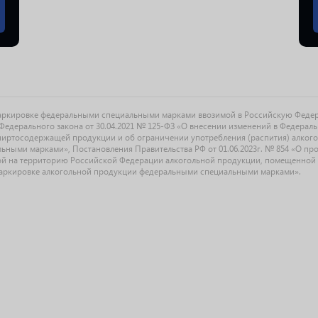
маркировке федеральными специальными марками ввозимой в Российскую Феде
едерального закона от 30.04.2021 № 125-ФЗ «О внесении изменений в Федерал
спиртосодержащей продукции и об ограничении употребления (распития) алког
ыми марками», Постановления Правительства РФ от 01.06.2023г. № 854 «О прове
й на территорию Российской Федерации алкогольной продукции, помещенной 
О маркировке алкогольной продукции федеральными специальными марками».