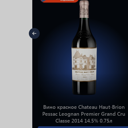
arone
Вино красное Chateau Haut-Brion
5л
Pessac Leognan Premier Grand Cru
Classe 2014 14.5% 0.75л