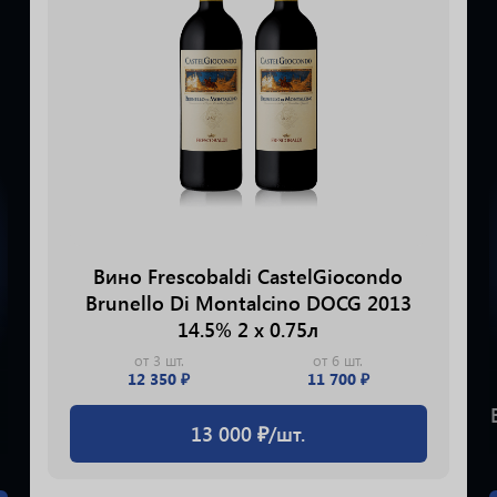
Вино Frescobaldi CastelGiocondo
Brunello Di Montalcino DOCG 2013
14.5% 2 х 0.75л
от 3 шт.
от 6 шт.
12 350 ₽
11 700 ₽
13 000 ₽/шт.