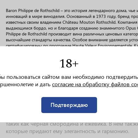
Baron Philippe de Rothschild – это история легендарного дома, чь
инноваций в мире виноделия. Основанный в 1973 году, бренд пр
известных своим владением Château Mouton Rothschild. Компания
выдающимся бордо, но и благодаря созданию знаменитого Opus O
Philippe de Rothschild производит вина различных ценовых катего
высочайшие стандарты качества. Особое внимание уделяется уст
сертифицированы по программе Haute Valeur Environnementale. Ка
универсальности стиля.
18+
бы пользоваться сайтом вам необходимо подтвердить
РАКТЕРИСТИКИ
ршеннолетие и дать
согласие на обработку файлов co
Вино Mouton Cadet Baron Philippe De Rothschild Res
глубоким рубиновым цветом с гранатовыми отбле
Подтверждаю
Вкус этого вина насыщенный и сложный, с преобла
таких как черная смородина и ежевика. В нем также
которые придают ему элегантность и гармонию.