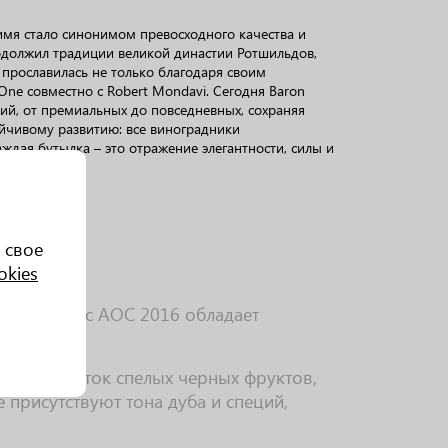
е имя стало синонимом превосходного качества и
одолжил традиции великой династии Ротшильдов,
 прославилась не только благодаря своим
ne совместно с Robert Mondavi. Сегодня Baron
рий, от премиальных до повседневных, сохраняя
ойчивому развитию: все виноградники
ждая бутылка – это отражение элегантности, силы и
 свое
okies
erve Pauillac АОС 2016 обладает
сками.
данием ноток спелых черных фруктов,
 присутствуют тона дуба и специй,