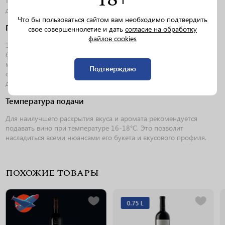
также присутствуют тонкие нотки ванили и корицы, которые
добавляют вину элегантности.
Что бы пользоваться сайтом вам необходимо подтвердить
Гастрономические сочетания
свое совершеннолетие и дать
согласие на обработку
файлов cookies
Это вино идеально сочетается с традиционными итальянскими
блюдами, такими как паста с томатным соусом, пицца, а также с
мясными блюдами, включая жареное мясо и стейки. Оно также
Подтверждаю
отлично дополняет сыры средней зрелости и закуски из мясных
деликатесов.
Температура подачи
Для наилучшего раскрытия вкуса и аромата рекомендуется
подавать вино при температуре 16-18°C. Это позволит
насладиться всеми нюансами его букета и вкусового профиля.
ПОХОЖИЕ ТОВАРЫ
0.75 L