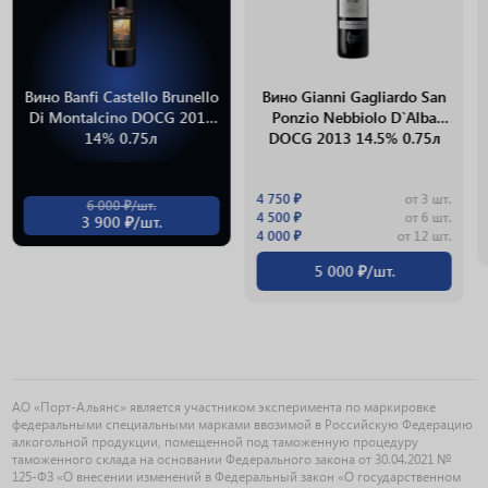
Вино Banfi Castello Brunello
Вино Gianni Gagliardo San
Di Montalcino DOCG 2014
Ponzio Nebbiolo D`Alba
14% 0.75л
DOCG 2013 14.5% 0.75л
4 750 ₽
от 3 шт.
6 000 ₽/шт.
4 500 ₽
от 6 шт.
3 900 ₽/шт.
4 000 ₽
от 12 шт.
5 000 ₽/шт.
АО «Порт-Альянс» является участником эксперимента по маркировке
федеральными специальными марками ввозимой в Российскую Федерацию
алкогольной продукции, помещенной под таможенную процедуру
таможенного склада на основании Федерального закона от 30.04.2021 №
125-ФЗ «О внесении изменений в Федеральный закон «О государственном