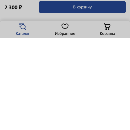
2 300 ₽
В корзину
Каталог
Избранное
Корзина
Популярные разделы
Парфюмерия
Крепкие напитки
Вино
Пиво
Виски
Ликеры
Шампанское
Ром
Коньяк