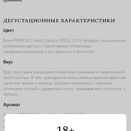
ДЕГУСТАЦИОННЫЕ ХАРАКТЕРИСТИКИ
Цвет
Вино PEPPOLI Chianti Classico DOCG 2015 обладает насыщенным
рубиновым цветом с гранатовыми отблесками,
свидетельствующими о его зрелости и богатстве.
Вкус
Вкус этого вина раскрывается мягкими танинами и гармоничной
кислотностью. В нём чувствуются нотки спелых красных фруктов,
таких как вишня и малина, которые сочетаются с лёгкими
оттенками специй и древесных ноток, придавая ему сложность и
глубину.
Аромат
Аромат PEPPOLI Chianti Classico DOCG 2015 наполнен яркими
нотами свежих ягод, таких как ежевика и малина, с лёгкими
18+
цветочными оттенками и намёком на пряные травы. В букете