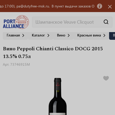
7:00), pa@dutyfree-msk.ru.
В пункт выдачи заказов OZON требуется сот
Главная
Каталог
Вино
Красные вина
В
Вино Peppoli Chianti Classico DOCG 2015
13.5% 0.75л
Арт. 73746915M