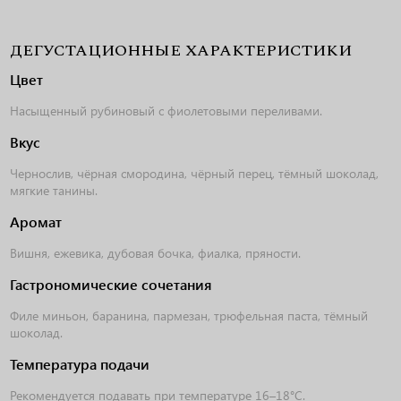
ДЕГУСТАЦИОННЫЕ ХАРАКТЕРИСТИКИ
Цвет
Насыщенный рубиновый с фиолетовыми переливами.
Вкус
Чернослив, чёрная смородина, чёрный перец, тёмный шоколад,
мягкие танины.
Аромат
Вишня, ежевика, дубовая бочка, фиалка, пряности.
Гастрономические сочетания
Филе миньон, баранина, пармезан, трюфельная паста, тёмный
шоколад.
Температура подачи
Рекомендуется подавать при температуре 16–18°C.