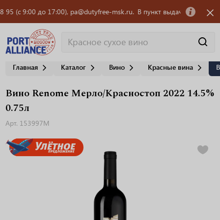
(с 9:00 до 17:00), pa@dutyfree-msk.ru.
В пункт выдачи заказов OZON 
Главная
Каталог
Вино
Красные вина
В
Вино Renome Мерло/Красностоп 2022 14.5%
0.75л
Арт. 153997М