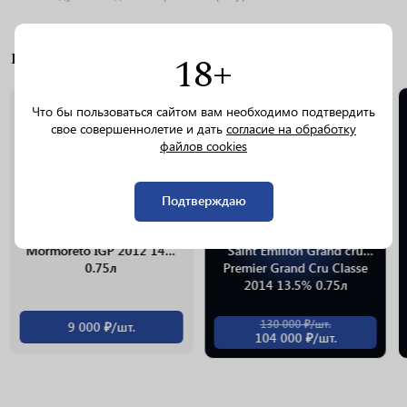
18+
ПОХОЖИЕ ТОВАРЫ
Что бы пользоваться сайтом вам необходимо подтвердить
0.75 L
свое совершеннолетие и дать
согласие на обработку
файлов cookies
Подтверждаю
Вино Frescobaldi
Вино Chateau Cheval Blanc
Mormoreto IGP 2012 14%
Saint Emilion Grand cru
0.75л
Premier Grand Cru Classe
2014 13.5% 0.75л
130 000 ₽/шт.
9 000 ₽/шт.
104 000 ₽/шт.