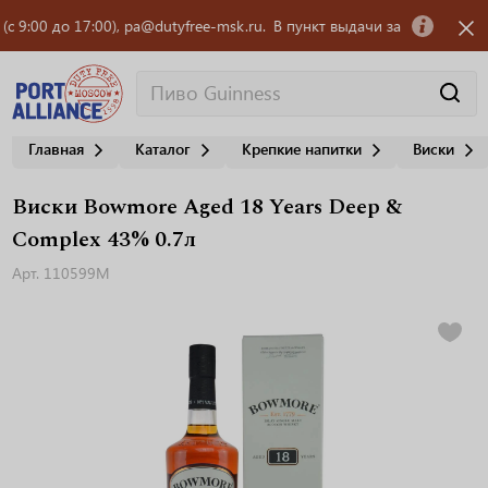
 до 17:00), pa@dutyfree-msk.ru.
В пункт выдачи заказов OZON требует
Главная
Каталог
Крепкие напитки
Виски
Виски Bowmore Aged 18 Years Deep &
Complex 43% 0.7л
Арт. 110599M