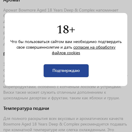
Аромат Bowmore Aged 18 Years Deep & Complex напоминает
букет дымных и пряных нот. В нем можно уловить нотки торфа,
дыма и морской соли, а также легкие оттенки меда, ванили и
18+
карамели. Аромат виски насыщенный и многослойный, он
раскрывается постепенно, даря новые оттенки с каждым вдохом.
Легкие нотки цитрусовых и специй добавляют аромату
Что бы пользоваться сайтом вам необходимо подтвердить
дополнительную глубину и сложность.
свое совершеннолетие и дать
согласие на обработку
файлов cookies
Гастрономические сочетания
Этот виски идеально сочетается с мясными блюдами, такими как
стейки, жареное мясо и дичь. Он также отлично дополняет сыры
Подтверждаю
с интенсивным вкусом, такие как чеддер и голубой сыр. Bowmore
Aged 18 Years Deep & Complex прекрасно сочетается с
морепродуктами, особенно с копченым лососем и устрицами.
Виски также может служить отличным дополнением к
шоколадным десертам и фруктам, таким как яблоки и груши.
Температура подачи
Для полного раскрытия всех вкусовых и ароматических качеств
Bowmore Aged 18 Years Deep & Complex рекомендуется подавать
при комнатной температуре или слегка охлажденным. Это