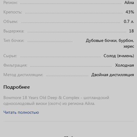
Регион:
Айла
Крепость:
43%
Объем:
0.7 л.
Выдержка:
18
Тип бочки:
Дубовые бочки, бурбон,
херес
Сырье:
Солод (ячмень)
Фильтрация:
Холодная
Метод дистилляции:
Двойная дистилляция
Подробнее
Bowmore 18 Years Old Deep & Complex - шотландский
односолодовый виски (скотч) из региона Айла.
Читать полностью