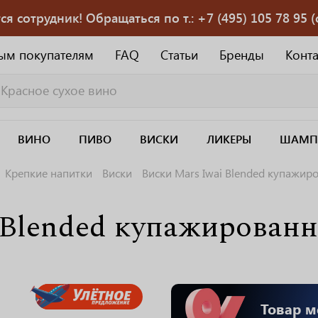
 сотрудник! Обращаться по т.: +7 (495) 105 78 95 (с
ым покупателям
FAQ
Статьи
Бренды
Конт
ВИНО
ПИВО
ВИСКИ
ЛИКЕРЫ
ШАМП
Крепкие напитки
Виски
Виски Mars Iwai Blended купажир
 Blended купажированн
Товар м