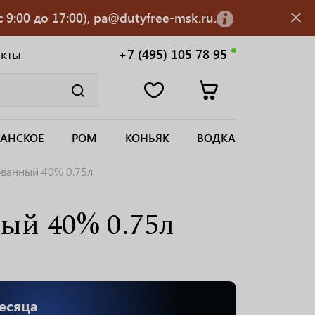
 9:00 до 17:00), pa@dutyfree-msk.ru.
акты
+7 (495) 105 78 95
АНСКОЕ
РОМ
КОНЬЯК
ВОДКА
ованный 40% 0.75л
ый 40% 0.75л
есяца