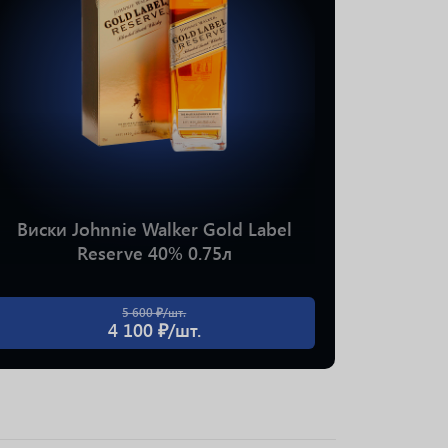
Виски T
High
Виски Johnnie Walker Gold Label
Reserve 40% 0.75л
5 600 ₽/шт.
4 100 ₽/шт.