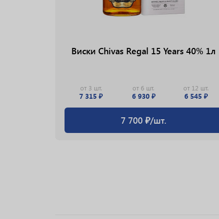
ars Deep
Виски Chivas Regal 15 Years 40% 1л
л
от 3 шт.
от 6 шт.
от 12 шт.
7 315 ₽
6 930 ₽
6 545 ₽
7 700 ₽/шт.