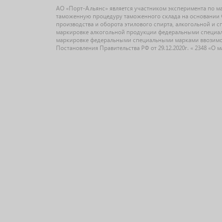
АО «Порт-Альянс» является участником эксперимента по 
таможенную процедуру таможенного склада на основании Ф
производства и оборота этилового спирта, алкогольной и 
маркировке алкогольной продукции федеральными специальн
маркировке федеральными специальными марками ввозимо
Постановления Правительства РФ от 29.12.2020г. « 2348 «