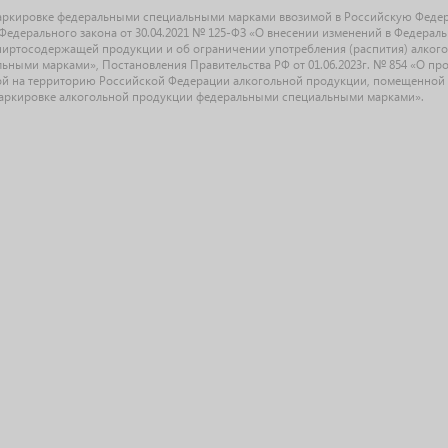
маркировке федеральными специальными марками ввозимой в Российскую Феде
едерального закона от 30.04.2021 № 125-ФЗ «О внесении изменений в Федерал
спиртосодержащей продукции и об ограничении употребления (распития) алког
ыми марками», Постановления Правительства РФ от 01.06.2023г. № 854 «О прове
й на территорию Российской Федерации алкогольной продукции, помещенной 
О маркировке алкогольной продукции федеральными специальными марками».