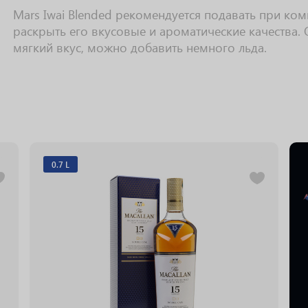
Mars Iwai Blended рекомендуется подавать при ко
раскрыть его вкусовые и ароматические качества. 
мягкий вкус, можно добавить немного льда.
0.7 L