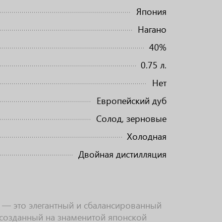
Япония
Нагано
40%
0.75 л.
Нет
Европейский дуб
Солод, зерновые
Холодная
Двойная дистилляция
y — это элегантный и сбалансированный
созданный на знаменитой японской