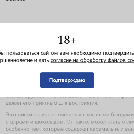
РАКТЕРИСТИКИ
18+
Mars Iwai Blended имеет насыщенный янтарный цвет
придает ему визуальную привлекательность и намек
бы пользоваться сайтом вам необходимо подтвердить
ршеннолетие и дать
согласие на обработку файлов co
Вкус этого виски мягкий и сбалансированный. В н
карамели, ванили и сухофруктов, которые дополня
Послевкусие длительное и приятное, с едва улови
Подтверждаю
Аромат Mars Iwai Blended богатый и многослойный
спелых фруктов и легкие цветочные оттенки. Аром
делает его приятным для восприятия.
Этот виски отлично сочетается с мясными блюдами,
с сырами и шоколадом. Он также может стать отл
особенно тем, которые содержат карамель или ван