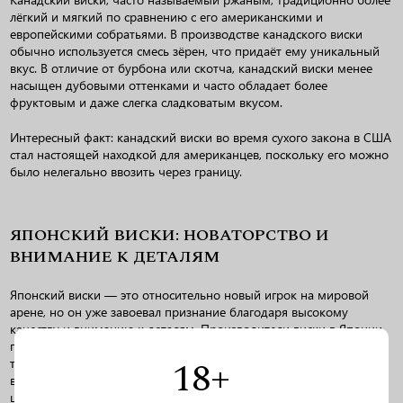
лёгкий и мягкий по сравнению с его американскими и
европейскими собратьями. В производстве канадского виски
обычно используется смесь зёрен, что придаёт ему уникальный
вкус. В отличие от бурбона или скотча, канадский виски менее
насыщен дубовыми оттенками и часто обладает более
фруктовым и даже слегка сладковатым вкусом.
Интересный факт: канадский виски во время сухого закона в США
стал настоящей находкой для американцев, поскольку его можно
было нелегально ввозить через границу.
ЯПОНСКИЙ ВИСКИ: НОВАТОРСТВО И
ВНИМАНИЕ К ДЕТАЛЯМ
Японский виски — это относительно новый игрок на мировой
арене, но он уже завоевал признание благодаря высокому
качеству и вниманию к деталям. Производители виски в Японии
позаимствовали многие технологии у шотландцев, но с японской
18+
тщательностью адаптировали их к своим условиям. Японский
виски отличается тонкостью, балансом вкусов и часто имеет
цветочные или фруктовые ноты, но при этом сохраняет