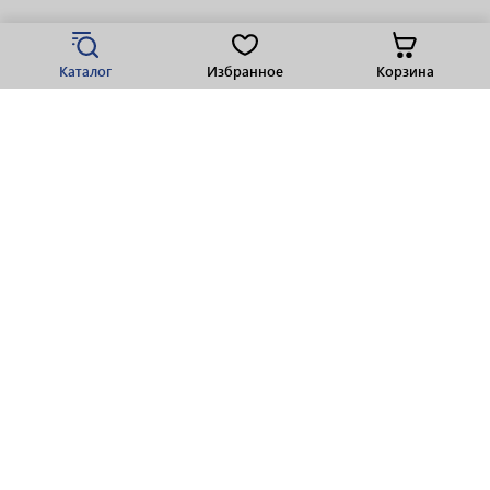
Каталог
Избранное
Корзина
Популярные разделы
Парфюмерия
Крепкие напитки
Вино
Пиво
Виски
Ликеры
Шампанское
Ром
Коньяк
Водка