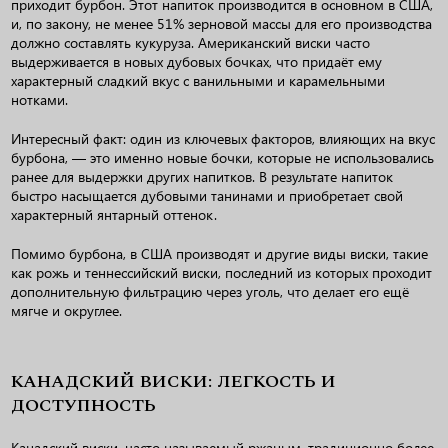
приходит бурбон. Этот напиток производится в основном в США,
и, по закону, не менее 51% зерновой массы для его производства
должно составлять кукуруза. Американский виски часто
выдерживается в новых дубовых бочках, что придаёт ему
характерный сладкий вкус с ванильными и карамельными
нотками.
Интересный факт: один из ключевых факторов, влияющих на вкус
бурбона, — это именно новые бочки, которые не использовались
ранее для выдержки других напитков. В результате напиток
быстро насыщается дубовыми танинами и приобретает свой
характерный янтарный оттенок.
Помимо бурбона, в США производят и другие виды виски, такие
как рожь и теннессийский виски, последний из которых проходит
дополнительную фильтрацию через уголь, что делает его ещё
мягче и округлее.
КАНАДСКИЙ ВИСКИ: ЛЕГКОСТЬ И
ДОСТУПНОСТЬ
Канадский виски, часто называемый ржаным, традиционно более