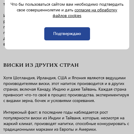
традиционный дух шотландского виски.
Что бы пользоваться сайтом вам необходимо подтвердить
свое совершеннолетие и дать
согласие на обработку
файлов cookies
Интересный факт: многие японские виски производятся в
регионах с климатом, схожим с шотландским, что влияет на
процесс выдержки и созревания напитка. Некоторые
производители также используют бочки из местных пород
Подтверждаю
деревьев, таких как мидзунара, что придаёт виски уникальные
восточные оттенки.
ВИСКИ ИЗ ДРУГИХ СТРАН
Хотя Шотландия, Ирландия, США и Япония являются ведущими
производителями виски, этот напиток производится и в других
странах, включая Канаду, Индию и даже Тайвань. Каждая страна
привносит что-то своё в процесс производства, экспериментируя
с видами зерна, бочек и условиями созревания.
Интересный факт: в последние годы наблюдается рост
популярности виски из Индии и Тайваня, которые, несмотря на
жаркий климат, производят напитки, способные конкурировать с
традиционными марками из Европы и Америки.