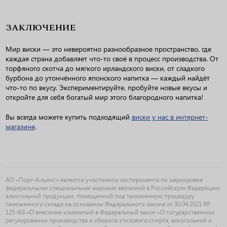
ЗАКЛЮЧЕНИЕ
Мир виски — это невероятно разнообразное пространство, где
каждая страна добавляет что-то своё в процесс производства. От
торфяного скотча до мягкого ирландского виски, от сладкого
бурбона до утончённого японского напитка — каждый найдёт
что-то по вкусу. Экспериментируйте, пробуйте новые вкусы и
откройте для себя богатый мир этого благородного напитка!
Вы всегда можете купить подходящий
виски у нас в интернет-
магазине
.
АО «Порт-Альянс» является участником эксперимента по маркировке
федеральными специальными марками ввозимой в Российскую Федерацию
алкогольной продукции, помещенной под таможенную процедуру
таможенного склада на основании Федерального закона от 30.04.2021 №
125-ФЗ «О внесении изменений в Федеральный закон «О государственном
регулировании производства и оборота этилового спирта, алкогольной и