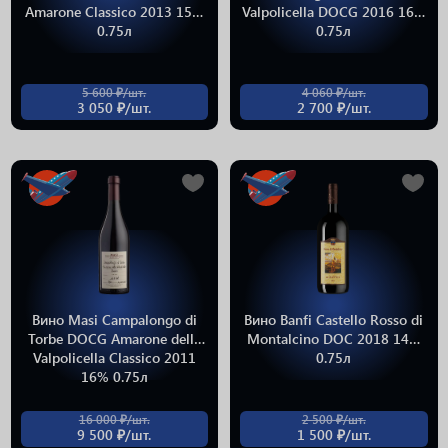
Amarone Classico 2013 15%
Valpolicella DOCG 2016 16%
0.75л
0.75л
5 600 ₽/шт.
4 060 ₽/шт.
3 050 ₽/шт.
2 700 ₽/шт.
Вино Masi Campalongo di
Вино Banfi Castello Rosso di
Torbe DOCG Amarone della
Montalcino DOC 2018 14%
Valpolicella Classico 2011
0.75л
16% 0.75л
16 000 ₽/шт.
2 500 ₽/шт.
9 500 ₽/шт.
1 500 ₽/шт.