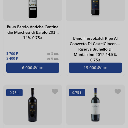
Вино Barolo Antiche Cantine
die Marchesi di Barolo 2014
14% 0.75л
Вино Frescobaldi Ripe Al
Convecto Di CastelGiocondo
Riserva Brunello Di
5 700 ₽
от 3 шт.
Montalcino 2012 14.5%
5 400 ₽
от 6 шт.
0.75л
6 000 ₽/шт.
15 000 ₽/шт.
0.75 L
0.75 L