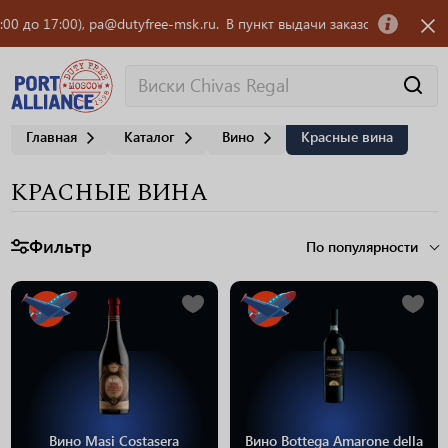
pa@dutyfree-msk.ru.
В пункт выдачи заказов OZON требуется сотрудник
Главная
Каталог
Вино
Красные вина
КРАСНЫЕ ВИНА
Фильтр
По популярности
Вино Masi Costasera
Вино Bottega Amarone della