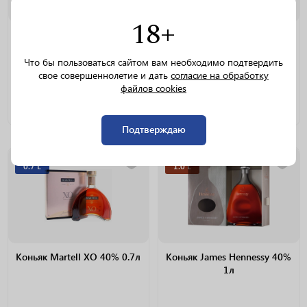
18+
Бренди JP.Chenet French
Коньяк Hennessy Paradis
Brandy XO 38% 0.7л
40% 0.7л
Что бы пользоваться сайтом вам необходимо подтвердить
свое совершеннолетие и дать
согласие на обработку
файлов cookies
Всё раскупили
Всё раскупили
Подтверждаю
0.7 L
1.0 L
Коньяк Martell XO 40% 0.7л
Коньяк James Hennessy 40%
1л