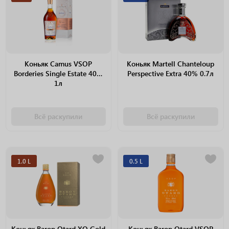
Коньяк Camus VSOP
Коньяк Martell Chanteloup
Borderies Single Estate 40%
Perspective Extra 40% 0.7л
1л
Всё раскупили
Всё раскупили
1.0 L
0.5 L
Коньяк Baron Otard XO Gold
Коньяк Baron Otard VSOP