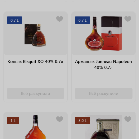
0.7 L
0.7 L
Коньяк Bisquit XO 40% 0.7л
Арманьяк Janneau Napoleon
40% 0.7л
Всё раскупили
Всё раскупили
1 L
3.0 L