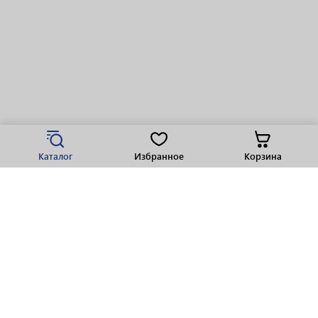
Каталог
Избранное
Корзина
Популярные разделы
Парфюмерия
Крепкие напитки
Вино
Пиво
Виски
Ликеры