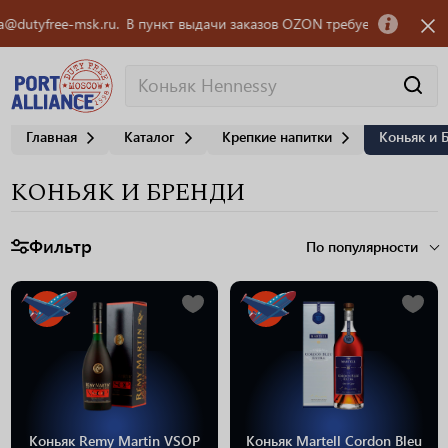
msk.ru.
В пункт выдачи заказов OZON требуется сотрудник! Обращаться
Главная
Каталог
Крепкие напитки
Коньяк и 
КОНЬЯК И БРЕНДИ
Фильтр
По популярности
Коньяк Remy Martin VSOP
Коньяк Martell Cordon Bleu