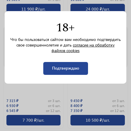
11 900 ₽/шт.
24 000 ₽/шт.
18+
1.0 L
0.7 L
Что бы пользоваться сайтом вам необходимо подтвердить
свое совершеннолетие и дать
согласие на обработку
файлов cookies
Подтверждаю
Виски Chivas Regal 15 Years
Виски Ballantine's 17 Years
40% 1л
40% 0.7л
7 315 ₽
от 3 шт.
9 450 ₽
от 3 шт.
6 930 ₽
от 6 шт.
8 400 ₽
от 6 шт.
6 545 ₽
от 12 шт.
7 350 ₽
от 12 шт.
7 700 ₽/шт.
10 500 ₽/шт.