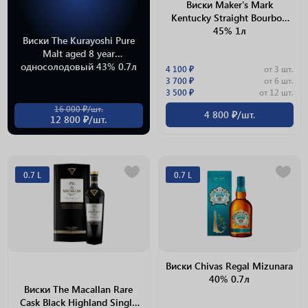
Виски Maker's Mark
Kentucky Straight Bourbon
45% 1л
Виски The Kurayoshi Pure
Malt aged 8 year
односолодовый 43% 0.7л
4 100 ₽
от 3 шт.
3 700 ₽
от 6 шт.
3 500 ₽
от 12 шт.
16 000 ₽/шт.
4 800 ₽/шт.
12 800 ₽/шт.
0.7 L
0.7 L
Виски Chivas Regal Mizunara
40% 0.7л
Виски The Macallan Rare
Cask Black Highland Single