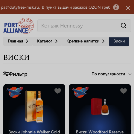
msk.ru.
В пункт выдачи заказов OZON требуется сотрудник! Обращаться 
Главная
Каталог
Крепкие напитки
Виски
ВИСКИ
Фильтр
По популярности
Виски Johnnie Walker Gold
Виски Woodford Reserve