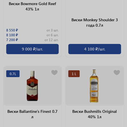
Виски Bowmore Gold Reef
43% 1л
Виски Monkey Shoulder 3
года 0.7л
8 550 ₽
от 3 шт.
8 100 ₽
от 6 шт.
7 200 ₽
от 12 шт.
9 000 ₽/шт.
4 100 ₽/шт.
0.7L
1 L
Виски Ballantine’s Finest 0.7
Виски Bushmills Original
л
40% 1л