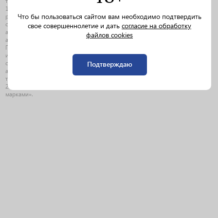
таможенного склада на основании Федерального закона от 30.04.2021 №
125-ФЗ «О внесении изменений в Федеральный закон «О государственном
Что бы пользоваться сайтом вам необходимо подтвердить
регулировании производства и оборота этилового спирта, алкогольной и
спиртосодержащей продукции и об ограничении употребления (распития)
свое совершеннолетие и дать
согласие на обработку
алкогольной продукции» и о проведении эксперимента по маркировке
файлов cookies
алкогольной продукции федеральными специальными марками»,
Постановления Правительства РФ от 01.06.2023г. № 854 «О проведении с 1
июня 2023г. по 31 мая 2024г. эксперимента по маркировке федеральными
специальными марками ввозимой на территорию Российской Федерации
Подтверждаю
алкогольной продукции, помещенной под таможенную процедуру
таможенного склада», Постановления Правительства РФ от 29.12.2020г. «
2348 «О маркировке алкогольной продукции федеральными специальными
марками».