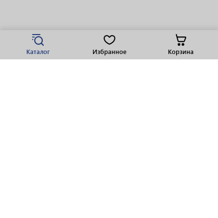
Каталог
Избранное
Корзина
Популярные разделы
Парфюмерия
Крепкие напитки
Вино
Пиво
Виски
Ликеры
Шампанское
Ром
Коньяк
Водка