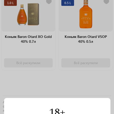
1.0 L
0.5 L
Коньяк Baron Otard XO Gold
Коньяк Baron Otard VSOP
40% 0.7л
40% 0.5л
Всё раскупили
Всё раскупили
АО «Порт-Альянс» является участником эксперимента по маркировке
федеральными специальными марками ввозимой в Российскую Федерацию
18+
алкогольной продукции, помещенной под таможенную процедуру