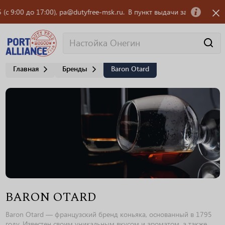
:00 до 17:00), pa@dutyfree-msk.ru.
В пункт выдачи заказов OZON треб
Главная
Бренды
Baron Otard
BARON OTARD
Baron Otard — французский бренд коньяка, основанный в 1795
году. Известен своим уникальным вкусом и ароматом, а также