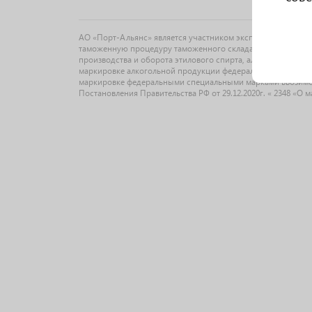
АО «Порт-Альянс» является участником эксперимента по 
таможенную процедуру таможенного склада на основании Ф
производства и оборота этилового спирта, алкогольной и 
маркировке алкогольной продукции федеральными специальн
маркировке федеральными специальными марками ввозимо
Постановления Правительства РФ от 29.12.2020г. « 2348 «