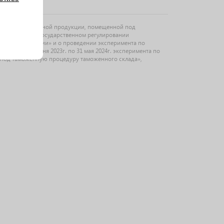
рацию алкогольной продукции, помещенной под
ьный закон «О государственном регулировании
ольной продукции» и о проведении эксперимента по
дении с 1 июня 2023г. по 31 мая 2024г. эксперимента по
под таможенную процедуру таможенного склада»,