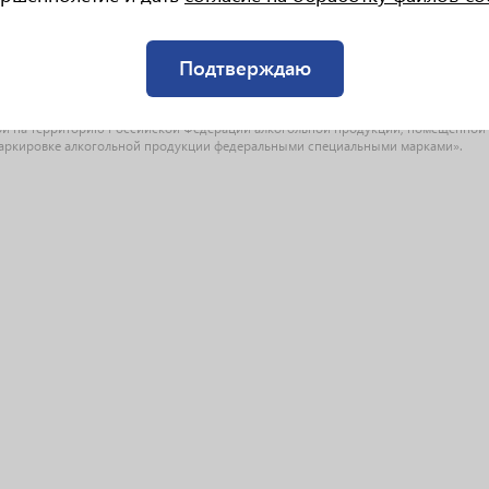
маркировке федеральными специальными марками ввозимой в Российскую Феде
Подтверждаю
едерального закона от 30.04.2021 № 125-ФЗ «О внесении изменений в Федерал
спиртосодержащей продукции и об ограничении употребления (распития) алког
ыми марками», Постановления Правительства РФ от 01.06.2023г. № 854 «О прове
й на территорию Российской Федерации алкогольной продукции, помещенной 
О маркировке алкогольной продукции федеральными специальными марками».