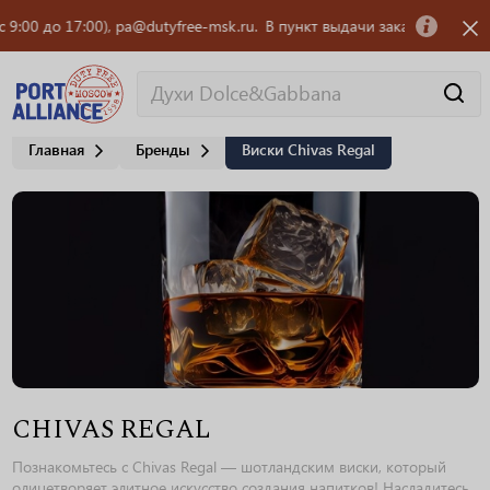
 до 17:00), pa@dutyfree-msk.ru.
В пункт выдачи заказов OZON требуетс
Главная
Бренды
Виски Chivas Regal
CHIVAS REGAL
Познакомьтесь с Chivas Regal — шотландским виски, который
олицетворяет элитное искусство создания напитков! Насладитесь