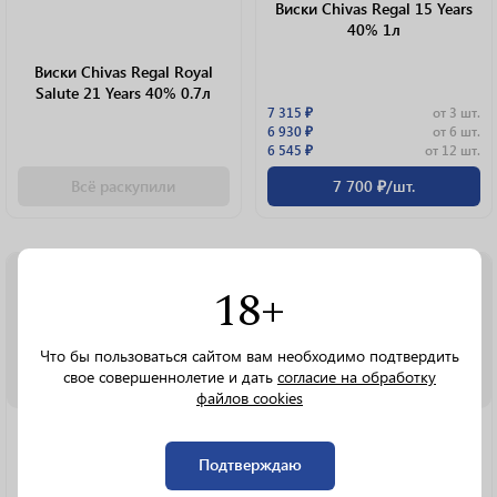
Виски Chivas Regal 15 Years
40% 1л
Виски Chivas Regal Royal
Salute 21 Years 40% 0.7л
7 315 ₽
от 3 шт.
6 930 ₽
от 6 шт.
6 545 ₽
от 12 шт.
Всё раскупили
7 700 ₽/шт.
0.7 L
0.7 L
18+
Что бы пользоваться сайтом вам необходимо подтвердить
свое совершеннолетие и дать
согласие на обработку
файлов cookies
Виски Chivas Regal Ultis 40%
Виски Chivas Regal Royal
0.7л
Salute 21 Years 0.7л
Подтверждаю