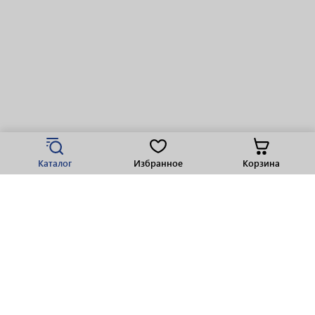
Каталог
Избранное
Корзина
Популярные разделы
Парфюмерия
Крепкие напитки
Вино
Пиво
Виски
Ликеры