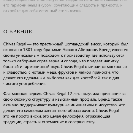
его гармоничным вкусом, сочетающим сладость и пряности, и
откройте для себя истинный стиль жизни.
О БРЕНДЕ
Chivas Regal — это престижный шотландский виски, который был
основан в 1801 году братьями Чивас в Абирдоне. Бренд известен
своим уникальным подходом к производству, где используются
только отборные сорта зерна и солода, что придаёт напитку
богатый и гармоничный вкус. Chivas Regal отличается мягкостью
и сладостью, с нотами меда, фруктов и легкой пряности, что
делает его идеальным выбором как для коктейлей, так и для
чистого употребления.
Флагманская версия, Chivas Regal 12 лет, получила признание за
свою сложную структуру и изысканный профиль. Бренд также
активно поддерживает культурные инициативы и искусство, что
делает его символом элегантного образа жизни. Chivas Regal —
это не просто виски, это целая философия, отражающая
традиции, страсть и стремление к совершенству.