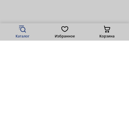
Каталог
Избранное
Корзина
Популярные разделы
Парфюмерия
Крепкие напитки
Вино
Пиво
Виски
Ликеры
Шампанское
Ром
Коньяк