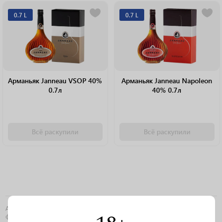
0.7 L
0.7 L
Арманьяк Janneau VSOP 40%
Арманьяк Janneau Napoleon
0.7л
40% 0.7л
Всё раскупили
Всё раскупили
АО «Порт-Альянс» является участником эксперимента по маркировке
федеральными специальными марками ввозимой в Российскую Федерацию