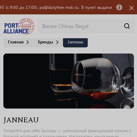
9:00 до 17:00), pa@dutyfree-msk.ru.
В пункт выдачи заказов OZON тре
Главная
Бренды
Janneau
JANNEAU
Откройте для себя Janneau — уникальный французский коньяк с
богатой историей и традициями. Насладитесь изысканным