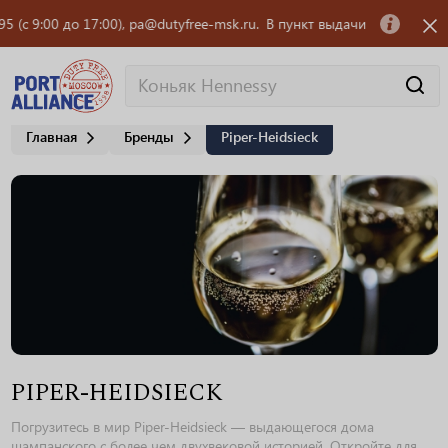
 9:00 до 17:00), pa@dutyfree-msk.ru.
В пункт выдачи заказов OZON тре
Главная
Бренды
Piper-Heidsieck
PIPER-HEIDSIECK
Погрузитесь в мир Piper-Heidsieck — выдающегося дома
шампанского с более чем двухвековой историей. Откройте для