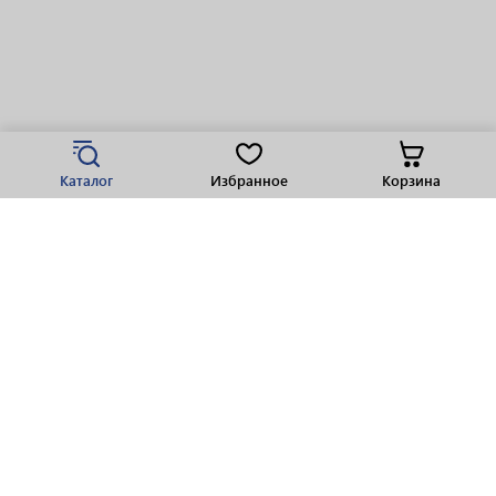
Каталог
Избранное
Корзина
Популярные разделы
Парфюмерия
Крепкие напитки
Вино
Пиво
Виски
Ликеры
Шампанское
Ром