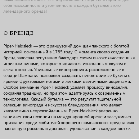
себя изысканность и утонченность в каждой бутылке этого
легендарного бренда!
О БРЕНДЕ
Piper-Heidsieck — это французский дом шампанского с богатой
историей, основанный в 1785 году. С момента своего создания
бренд завоевал репутацию благодаря своим высококачественным
игристым винами, которые отличаются изысканным вкусом и
элегантностью. Уникальные виноградники, расположенные в
сердце Шампани, позволяют создавать неповторимые букеты с
яркими фруктовыми нотами и легкими цветочными акцентами.
Особое внимание Piper-Heidsieck уделяет процессу виноделия,
сохраняя традиции, но при этом адаптируясь к современным
технологиям. Каждый бутылка — это результат тщательной
селекции винограда и искусства блендирования, что делает
каждое вино непревзойденным. Piper-Heidsieck уверенно
занимает свои позиции на международной арене и заслуживает
признания среди любителей хорошего шампанского, представляя
настоящую роскошь и доставляя удовольствие в каждом глотке.