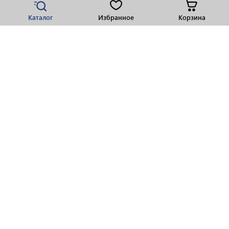
Каталог
Избранное
Корзина
Популярные разделы
Парфюмерия
Крепкие напитки
Вино
Пиво
Виски
Ликеры
Шампанское
Ром
Коньяк
Водка
Покупателям
О компании
Реквизиты