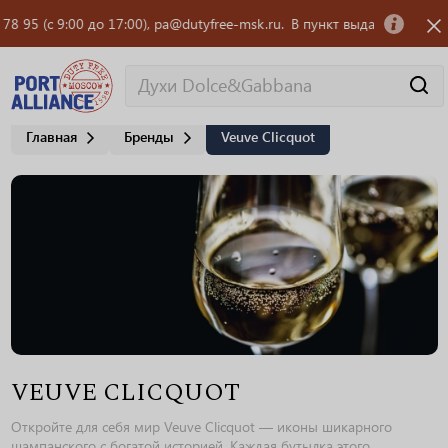
 (с 9:00 до 17:00), pa@dutyfree-msk.ru.
В пункт выдачи заказов OZON
Главная
Бренды
Veuve Clicquot
VEUVE CLICQUOT
Откройте для себя мир Veuve Clicquot — иконы шикарного
шампанского с богатой историей. Каждая бутылка этого