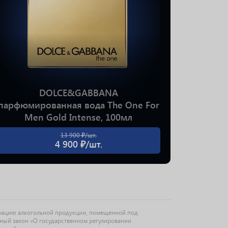
DOLCE&GABBANA
парфюмированная вода The One For
парфюми
Men Gold Intense, 100мл
M
13 900 ₽/шт.
4 900 ₽/шт.
рацию алкогольной продукции, помещенной под
ьный закон «О государственном регулировании