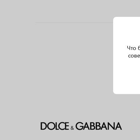
Что 
сове