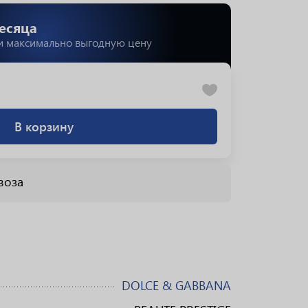
есяца
и максимально выгодную цену
В корзину
воза
DOLCE & GABBANA