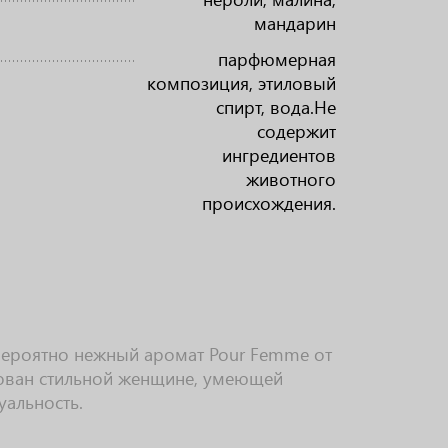
мандарин
парфюмерная
композиция, этиловый
спирт, вода.Не
содержит
ингредиентов
животного
происхождения.
вероятно нежный аромат Pour Femme от
ван стильной женщине, умеющей
альность.