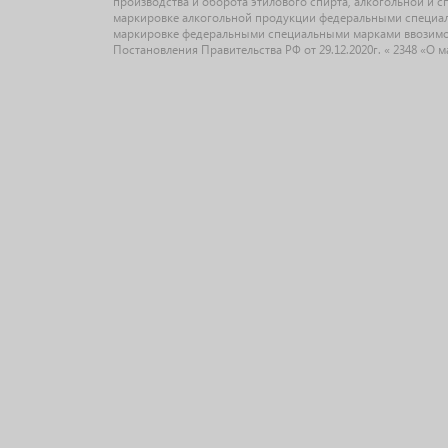
производства и оборота этилового спирта, алкогольной и 
маркировке алкогольной продукции федеральными специальн
маркировке федеральными специальными марками ввозимо
Постановления Правительства РФ от 29.12.2020г. « 2348 «