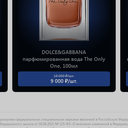
DOLCE&GABBANA
парфюмированная вода The Only
One, 100мл
18 000 ₽/шт.
9 000 ₽/шт.
маркировке федеральными специальными марками ввозимой в Российскую Феде
едерального закона от 30.04.2021 № 125-ФЗ «О внесении изменений в Федерал