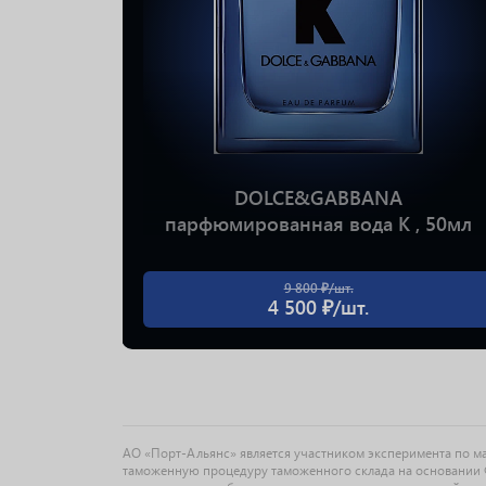
DOLCE&GABBANA
he One
парфюмированная вода K , 50мл
9 800 ₽/шт.
4 500 ₽/шт.
АО «Порт-Альянс» является участником эксперимента по 
таможенную процедуру таможенного склада на основании Ф