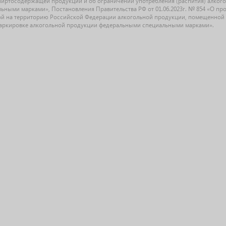
спиртосодержащей продукции и об ограничении употребления (распития) алког
ыми марками», Постановления Правительства РФ от 01.06.2023г. № 854 «О прове
й на территорию Российской Федерации алкогольной продукции, помещенной 
О маркировке алкогольной продукции федеральными специальными марками».