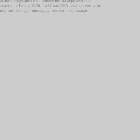
ольной продукции» и о проведении эксперимента по
дении с 1 июня 2023г. по 31 мая 2024г. эксперимента по
под таможенную процедуру таможенного склада»,