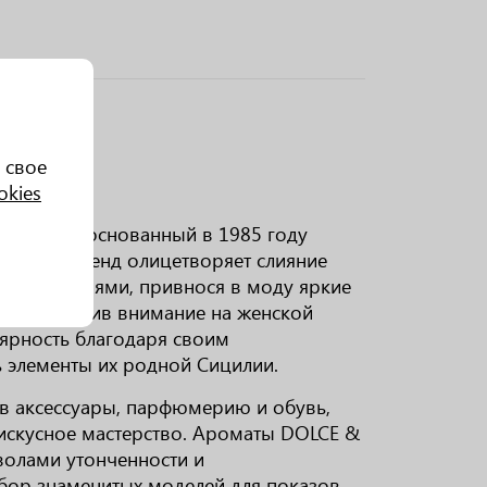
 свое
okies
ом моды, основанный в 1985 году
ббана. Бренд олицетворяет слияние
и тенденциями, привнося в моду яркие
сосредоточив внимание на женской
ярность благодаря своим
 элементы их родной Сицилии.
ив аксессуары, парфюмерию и обувь,
 искусное мастерство. Ароматы DOLCE &
мволами утонченности и
ыбор знаменитых моделей для показов