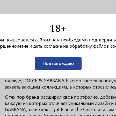
18+
О БРЕНДЕ
бы пользоваться сайтом вам необходимо подтвердить
ршеннолетие и дать
согласие на обработку файлов co
DOLCE & GABBANA — это культовый итальянский д
дизайнерской парой Доменико Дольче и Стефано Га
Подтверждаю
традиционного итальянского стиля с современным
цвета, богатые фактуры и драмы. Первоначально 
одежде, DOLCE & GABBANA быстро завоевал попул
захватывающим коллекциям, в которых отразились
С тех пор бренд расширил свое портфолио, добав
каждую из которых отличает уникальный дизайн и
GABBANA, такие как Light Blue и The One, стали си
притягательности. Яркие рекламные кампании и в