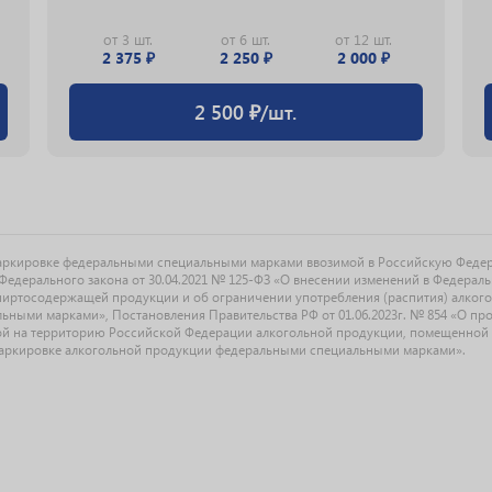
от 3 шт.
от 6 шт.
от 12 шт.
2 375 ₽
2 250 ₽
2 000 ₽
2 500 ₽/шт.
маркировке федеральными специальными марками ввозимой в Российскую Феде
едерального закона от 30.04.2021 № 125-ФЗ «О внесении изменений в Федерал
спиртосодержащей продукции и об ограничении употребления (распития) алког
ыми марками», Постановления Правительства РФ от 01.06.2023г. № 854 «О прове
й на территорию Российской Федерации алкогольной продукции, помещенной 
О маркировке алкогольной продукции федеральными специальными марками».