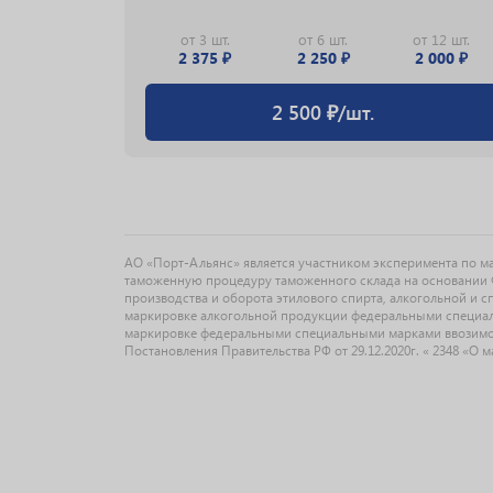
 шт.
от 3 шт.
от 6 шт.
от 12 шт.
00 ₽
2 375 ₽
2 250 ₽
2 000 ₽
2 500 ₽/шт.
АО «Порт-Альянс» является участником эксперимента по 
таможенную процедуру таможенного склада на основании Ф
производства и оборота этилового спирта, алкогольной и 
маркировке алкогольной продукции федеральными специальн
маркировке федеральными специальными марками ввозимо
Постановления Правительства РФ от 29.12.2020г. « 2348 «