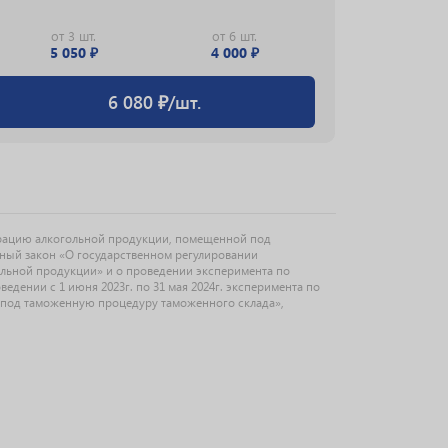
от 3 шт.
от 6 шт.
от 3 шт.
5 050 ₽
4 000 ₽
2 425 
6 080 ₽/шт.
рацию алкогольной продукции, помещенной под
ьный закон «О государственном регулировании
ольной продукции» и о проведении эксперимента по
дении с 1 июня 2023г. по 31 мая 2024г. эксперимента по
под таможенную процедуру таможенного склада»,