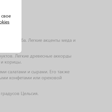
 свое
okies
амели и дуба. Легкие акценты меда и
руктов. Легкие древесные аккорды
 и корицы.
ими салатами и сырами. Его также
ыми конфетами или ореховой
 градусов Цельсия.