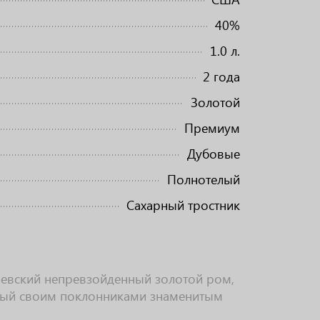
40%
1.0 л.
2 года
Золотой
Премиум
Дубовые
Полнотелый
Сахарный тростник
олевский непревзойденный золотой ром,
ный своим поклонниками знаменитым