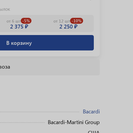
тылок
-5%
-10%
от 6 шт
от 12 шт
2 375 ₽
2 250 ₽
В корзину
воза
Bacardi
Bacardi-Martini Group
США