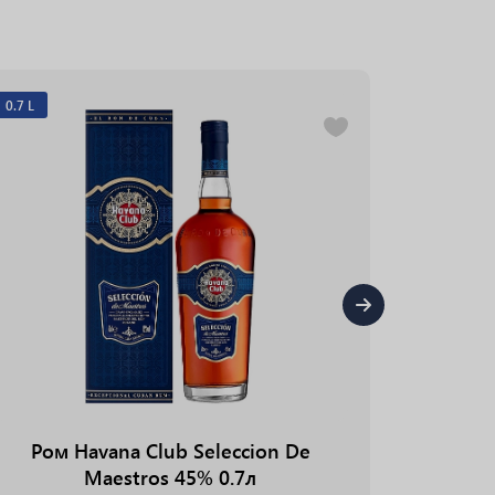
0.7 L
1.0 L
Ром Havana Club Seleccion De
Ром
Maestros 45% 0.7л