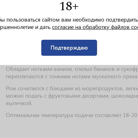
18+
РАКТЕРИСТИКИ
бы пользоваться сайтом вам необходимо подтвердить
ршеннолетие и дать
согласие на обработку файлов co
Насыщенный золотистый оттенок.
Подтверждаю
Гладкий и сбалансированный, с нотами ванили, кар
специй придают вкусу приятную сладость.
Обладает нотками ванили, спелых бананов и сухоф
переплетаются с тонкими нотами мускатного ореха
Ром сочетается с блюдами из морепродуктов, легк
можно подать с фруктовыми десертами, шоколадн
выпечкой.
Оптимальная температура подачи составляет 18-20