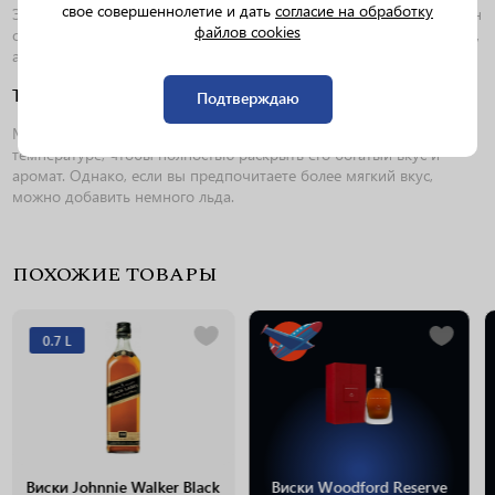
свое совершеннолетие и дать
согласие на обработку
Этот виски прекрасно сочетается с разнообразными блюдами. Он
файлов cookies
отлично дополняет мясные деликатесы, такие как стейк или дичь,
а также твердые сыры и темные шоколадные десерты.
Температура подачи
Подтверждаю
MacallanRareCask Black рекомендуется подавать при комнатной
температуре, чтобы полностью раскрыть его богатый вкус и
аромат. Однако, если вы предпочитаете более мягкий вкус,
можно добавить немного льда.
ПОХОЖИЕ ТОВАРЫ
0.7 L
Виски Johnnie Walker Black
Виски Woodford Reserve