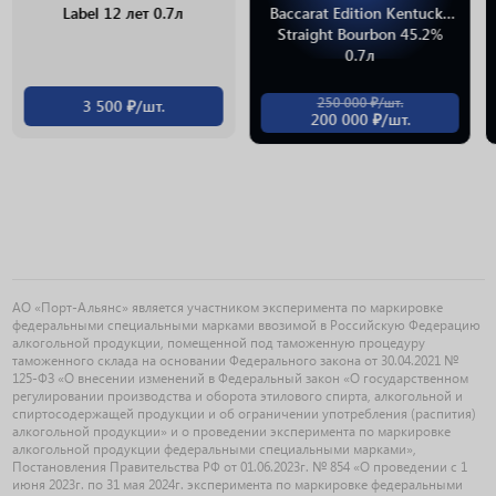
Label 12 лет 0.7л
Baccarat Edition Kentucky
Straight Bourbon 45.2%
0.7л
250 000 ₽/шт.
3 500 ₽/шт.
200 000 ₽/шт.
АО «Порт-Альянс» является участником эксперимента по маркировке
федеральными специальными марками ввозимой в Российскую Федерацию
алкогольной продукции, помещенной под таможенную процедуру
таможенного склада на основании Федерального закона от 30.04.2021 №
125-ФЗ «О внесении изменений в Федеральный закон «О государственном
регулировании производства и оборота этилового спирта, алкогольной и
спиртосодержащей продукции и об ограничении употребления (распития)
алкогольной продукции» и о проведении эксперимента по маркировке
алкогольной продукции федеральными специальными марками»,
Постановления Правительства РФ от 01.06.2023г. № 854 «О проведении с 1
июня 2023г. по 31 мая 2024г. эксперимента по маркировке федеральными