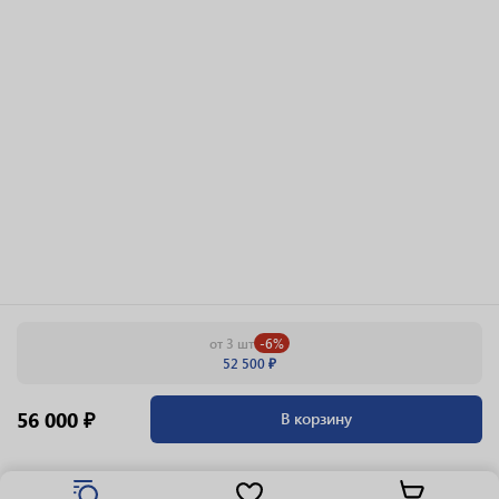
от 3 шт
-6%
52 500 ₽
56 000 ₽
В корзину