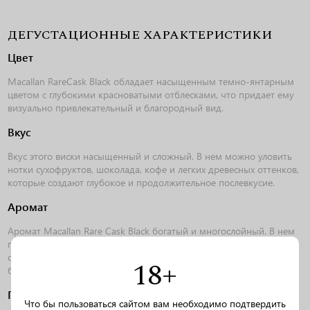
ДЕГУСТАЦИОННЫЕ ХАРАКТЕРИСТИКИ
Цвет
Macallan RareCask Black обладает насыщенным темно-янтарным
цветом с глубокими красноватыми отблесками, что придает ему
визуально привлекательный и благородный вид.
Вкус
Вкус этого виски насыщенный и сложный. В нем можно уловить
нотки сухофруктов, шоколада, кофе и легких древесных оттенков,
которые создают глубокое и продолжительное послевкусие.
Аромат
Аромат Macallan Rare Cask Black богатый и многослойный. В нем
присутствуют нотки сухофруктов, шоколада, ванили и легких
специй, которые создают утонченное и приятное ароматическое
18+
буке.
Гастрономические сочетания
Что бы пользоваться сайтом вам необходимо подтвердить