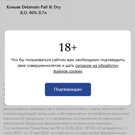
Коньяк Delamain Pail & Dry
X.O. 40% 0.7л
15 000 ₽/шт.
18+
Что бы пользоваться сайтом вам необходимо подтвердить
свое совершеннолетие и дать
согласие на обработку
файлов cookies
АО «Порт-Альянс» является участником эксперимента по маркировке
Подтверждаю
федеральными специальными марками ввозимой в Российскую Федерацию
алкогольной продукции, помещенной под таможенную процедуру
таможенного склада на основании Федерального закона от 30.04.2021 №
125-ФЗ «О внесении изменений в Федеральный закон «О государственном
регулировании производства и оборота этилового спирта, алкогольной и
спиртосодержащей продукции и об ограничении употребления (распития)
алкогольной продукции» и о проведении эксперимента по маркировке
алкогольной продукции федеральными специальными марками»,
Постановления Правительства РФ от 01.06.2023г. № 854 «О проведении с 1
июня 2023г. по 31 мая 2024г. эксперимента по маркировке федеральными