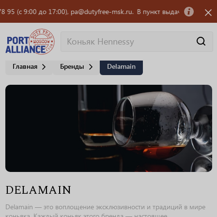
(с 9:00 до 17:00), pa@dutyfree-msk.ru.
В пункт выдачи заказов OZON 
Главная
Бренды
Delamain
DELAMAIN
Delamain — это воплощение эксклюзивности и традиций в мире
коньяка. Каждый коньяк этого бренда — настоящее