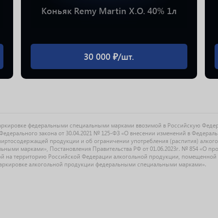
Коньяк Remy Martin X.O. 40% 1л
30 000 ₽/шт.
маркировке федеральными специальными марками ввозимой в Российскую Феде
едерального закона от 30.04.2021 № 125-ФЗ «О внесении изменений в Федерал
спиртосодержащей продукции и об ограничении употребления (распития) алког
ыми марками», Постановления Правительства РФ от 01.06.2023г. № 854 «О прове
й на территорию Российской Федерации алкогольной продукции, помещенной 
О маркировке алкогольной продукции федеральными специальными марками».