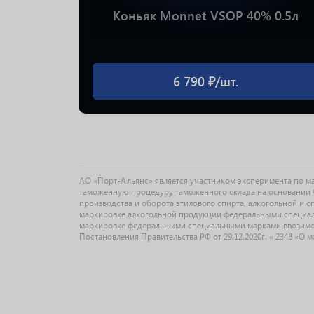
ода 0.7л
Коньяк Monnet VSOP 40% 0.5л
6 790 ₽/шт.
АО «Порт-Альянс» является участником эксперимента по 
таможенную процедуру таможенного склада на основании Ф
производства и оборота этилового спирта, алкогольной и 
маркировке алкогольной продукции федеральными специальн
маркировке федеральными специальными марками ввозимо
Постановления Правительства РФ от 29.12.2020г. « 2348 «