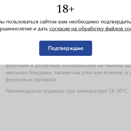
Вкус коньяка сбалансирован и многослойный. Он 
18+
нотами, такими как зрелый абрикос и слива, котор
насыщенные оттенки меда, ванили и дубовых нот.
бы пользоваться сайтом вам необходимо подтвердить
Аромат раскрывается комплексными нотами зрелых 
ршеннолетие и дать
согласие на обработку файлов co
легкими оттенками меда и ванили. На фоне этих ф
тонкие пряные акценты корицы и орехов.
Подтверждаю
Этот коньяк идеально подходит для подачи в качес
сочетается с сырами, такими как Камамбер, Бри и Г
фруктами и десертами, основанными на темном шо
мясными блюдами, такими как утка или ягненок, в
фруктовых гарниров.
Рекомендуется подавать при температуре 18-20°C.