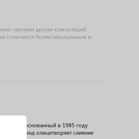
ными чертами других композиций
емя отличается более насыщенным и
ом моды, основанный в 1985 году
ббана. Бренд олицетворяет слияние