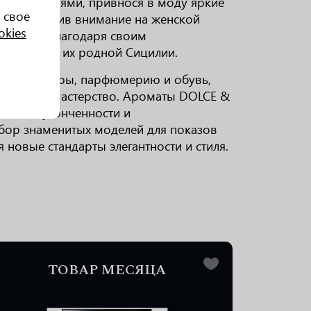
и тенденциями, привнося в моду яркие
 свое
сосредоточив внимание на женской
okies
ярность благодаря своим
 элементы их родной Сицилии.
ив аксессуары, парфюмерию и обувь,
 искусное мастерство. Ароматы DOLCE &
мволами утонченности и
ыбор знаменитых моделей для показов
новые стандарты элегантности и стиля.
ТОВАР МЕСЯЦА