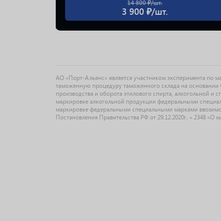
14 800 ₽/шт.
3 900 ₽/шт.
АО «Порт-Альянс» является участником эксперимента по 
таможенную процедуру таможенного склада на основании Ф
производства и оборота этилового спирта, алкогольной и 
маркировке алкогольной продукции федеральными специальн
маркировке федеральными специальными марками ввозимо
Постановления Правительства РФ от 29.12.2020г. « 2348 «