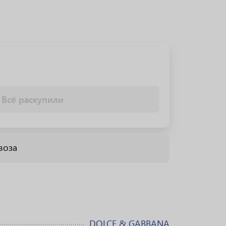
Всё раскупили
воза
DOLCE & GABBANA