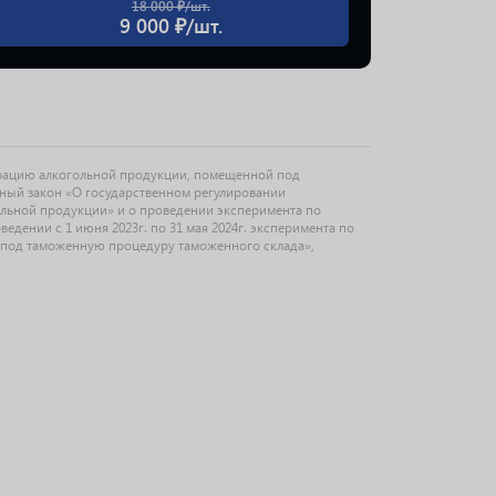
18 000 ₽/шт.
9 000 ₽/шт.
рацию алкогольной продукции, помещенной под
ьный закон «О государственном регулировании
ольной продукции» и о проведении эксперимента по
дении с 1 июня 2023г. по 31 мая 2024г. эксперимента по
под таможенную процедуру таможенного склада»,