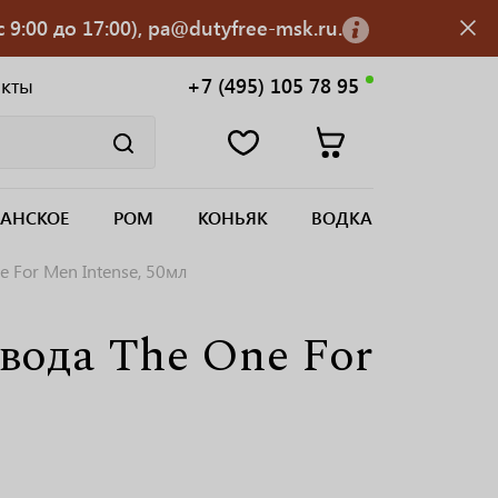
 9:00 до 17:00), pa@dutyfree-msk.ru.
акты
+7 (495) 105 78 95
АНСКОЕ
РОМ
КОНЬЯК
ВОДКА
For Men Intense, 50мл
да The One For