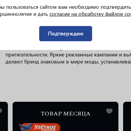
традиционного итальянского стиля с современным
бы пользоваться сайтом вам необходимо подтвердить
цвета, богатые фактуры и драмы. Первоначально 
ршеннолетие и дать
согласие на обработку файлов co
одежде, DOLCE & GABBANA быстро завоевал попул
захватывающим коллекциям, в которых отразились
Подтверждаю
С тех пор бренд расширил свое портфолио, добав
каждую из которых отличает уникальный дизайн и
GABBANA, такие как Light Blue и The One, стали си
притягательности. Яркие рекламные кампании и в
делают бренд знаковым в мире моды, устанавливая 
ТОВАР МЕСЯЦА