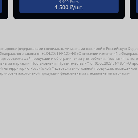
9 900 ₽/шт.
4 500 ₽/шт.
маркировке федеральными специальными марками ввозимой в Российскую Феде
едерального закона от 30.04.2021 № 125-ФЗ «О внесении изменений в Федерал
спиртосодержащей продукции и об ограничении употребления (распития) алког
ыми марками», Постановления Правительства РФ от 01.06.2023г. № 854 «О прове
й на территорию Российской Федерации алкогольной продукции, помещенной 
О маркировке алкогольной продукции федеральными специальными марками».