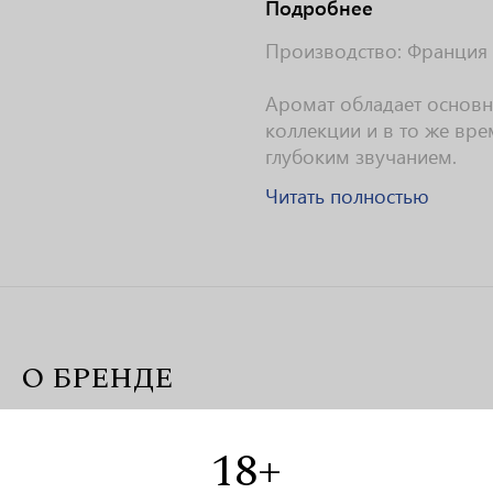
Подробнее
Производство: Франция
Аромат обладает основ
коллекции и в то же вр
глубоким звучанием.
Читать полностью
О БРЕНДЕ
DOLCE & GABBANA — это культовый итальянский д
18+
дизайнерской парой Доменико Дольче и Стефано Га