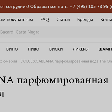
 сотрудник! Обращаться по т.: +7 (495) 105 78 95 (с
ым покупателям
FAQ
Статьи
Бренды
Конт
ВИНО
ПИВО
ВИСКИ
ЛИКЕРЫ
ШАМП
рфюмерия
DOLCE&GABBANA парфюмированная вода The One 
 парфюмированная во
л