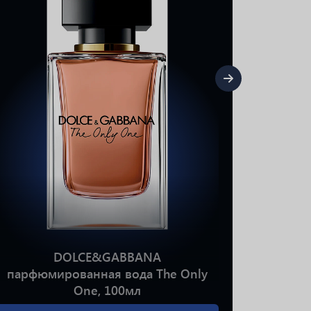
DOLCE&GABBANA
парфюмированная вода The Only
парфюми
One, 100мл
Me