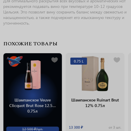
Для оптимального раскрытия всех вкусовых и ароматических нот
рекомендуется подавать вино при температуре 10-12 градусов
Цельсия. Это позволит вину сохранить баланс между свежестью и
насыщенностью, а также подчеркнет его изысканную текстуру и
утонченность.
ПОХОЖИЕ ТОВАРЫ
0.75 L
Шампанское Veuve
Шампанское Ruinart Brut
Clicquot Brut Rose 12.5%
12% 0.75л
0.75л
13 300 ₽
от 3 шт.
12 500 ₽/шт.