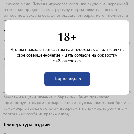
нежного меда. Легкая цитрусовая кислинка вкупе с минеральной
свежестью придает вину структуру и продолжительность, а
мягкое послевкусие оставляет ощущения бархатистой полноты и
глубины.
18+
Аромат
Аромат богатый и выразительный, с яркими нотами красных ягод,
черной смородины и граната, которые прекрасно сочетаются с
Что бы пользоваться сайтом вам необходимо подтвердить
акцентами розы и белых цветов. Легкие оттенки печеного хлеба,
свое совершеннолетие и дать
согласие на обработку
ванили и лесных орехов добавляют аромату невероятную
файлов cookies
сложность и глубину, что делает его по-настоящему уникальным.
Гастрономические сочетания
Подтверждаю
Dom Pérignon Rosé Vintage 2006 идеально сочетает с
деликатесами, такими как фуа-гра, лобстер или устрицы, а также с
блюдами из утки, ягненка и баранины. Вино прекрасно
гармонирует с сырами с выраженным вкусом, такими как бри или
камамбер, а также с легкими десертами, например, клубничным
тортом или сорбе из красных ягод.
Температура подачи