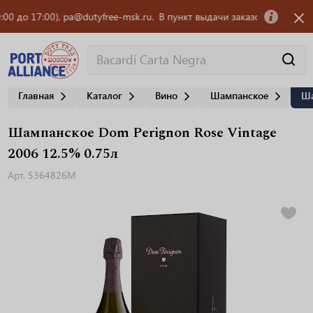
 17:00), pa@dutyfree-msk.ru.
В пункт выдачи заказов OZON требуется 
Главная
Каталог
Вино
Шампанское
Ша
Шампанское Dom Perignon Rose Vintage
2006 12.5% 0.75л
Арт. 5364826M