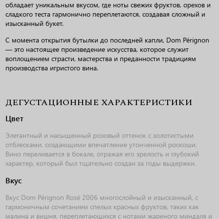
обладает уникальным вкусом, где ноты свежих фруктов, орехов и
сладкого теста гармонично переплетаются, создавая сложный и
изысканный букет.
С момента открытия бутылки до последней капли, Dom Pérignon
— это настоящее произведение искусства, которое служит
воплощением страсти, мастерства и преданности традициям
производства игристого вина.
ДЕГУСТАЦИОННЫЕ ХАРАКТЕРИСТИКИ
Цвет
Элегантный и насыщенный розовый оттенок с золотистыми
отблесками, создающими впечатление утонченной роскоши.
Вино переливается в бокале, отражая его зрелость и глубокий
характер, который был тщательно создан за годы выдержки.
Вкус
Вкус Dom Pérignon Rosé 2006 многослойный и изысканный, с
гармоничным сочетанием спелых красных фруктов, таких как
малина и вишня, переплетающихся с нотами жареного миндаля и