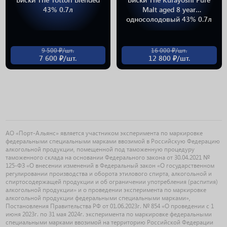
43% 0.7л
Malt aged 8 year
односолодовый 43% 0.7л
9 500 ₽/шт.
16 000 ₽/шт.
7 600 ₽/шт.
12 800 ₽/шт.
АО «Порт-Альянс» является участником эксперимента по маркировке
федеральными специальными марками ввозимой в Российскую Федерацию
алкогольной продукции, помещенной под таможенную процедуру
таможенного склада на основании Федерального закона от 30.04.2021 №
125-ФЗ «О внесении изменений в Федеральный закон «О государственном
регулировании производства и оборота этилового спирта, алкогольной и
спиртосодержащей продукции и об ограничении употребления (распития)
алкогольной продукции» и о проведении эксперимента по маркировке
алкогольной продукции федеральными специальными марками»,
Постановления Правительства РФ от 01.06.2023г. № 854 «О проведении с 1
июня 2023г. по 31 мая 2024г. эксперимента по маркировке федеральными
специальными марками ввозимой на территорию Российской Федерации