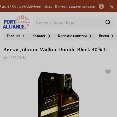
7:00), pa@dutyfree-msk.ru.
В пункт выдачи заказов OZON требуется со
Главная
Каталог
Крепкие напитки
Виски
Виски Johnnie Walker Double Black 40% 1л
Арт. 478204M