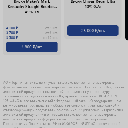
Виски Maker's Mark
Виски Chivas Regal Ultis
Kentucky Straight Bourbon
40% 0.7л
45% 1л
4 100 ₽
от 3 шт.
25 000 ₽/шт.
3 700 ₽
от 6 шт.
3 500 ₽
от 12 шт.
4 800 ₽/шт.
АО «Порт-Альянс» является участником эксперимента по маркировке
федеральными специальными марками ввозимой в Российскую Федерацию
алкогольной продукции, помещенной под таможенную процедуру
таможенного склада на основании Федерального закона от 30.04.2021 №
125-ФЗ «О внесении изменений в Федеральный закон «О государственном
регулировании производства и оборота этилового спирта, алкогольной и
спиртосодержащей продукции и об ограничении употребления (распития)
алкогольной продукции» и о проведении эксперимента по маркировке
алкогольной продукции федеральными специальными марками»,
Постановления Правительства РФ от 01.06.2023г. № 854 «О проведении с 1