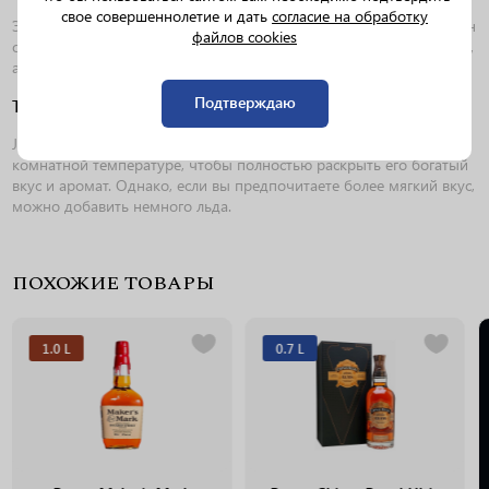
свое совершеннолетие и дать
согласие на обработку
Этот виски прекрасно сочетается с разнообразными блюдами. Он
файлов cookies
отлично дополняет мясные деликатесы, такие как стейк или дичь,
а также твердые сыры и темные шоколадные десерты.
Подтверждаю
Температура подачи
Johnnie Walker Double Black рекомендуется подавать при
комнатной температуре, чтобы полностью раскрыть его богатый
вкус и аромат. Однако, если вы предпочитаете более мягкий вкус,
можно добавить немного льда.
ПОХОЖИЕ ТОВАРЫ
1.0 L
0.7 L