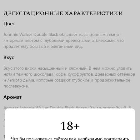
ДЕГУСТАЦИОННЫЕ ХАРАКТЕРИСТИКИ
Цвет
Johnnie Walker Double Black обладает насыщенным темно-
янтарным цветом с глубокими древесными отблесками, что
придает ему богатый и элегантный вид.
Вкус
Вкус этого виски насыщенный и сложный. В нем можно уловить
нотки темного шоколада, кофе, сухофруктов, древесных оттенков
и легкого дыма, которые создают глубокое и продолжительное
послевкусие.
Аромат
Аромат Johnnie Walker Double Black богатый и многослойный. В
нем присутствуют нотки ванили, карамели, древесных оттенков и
18+
легкого дыма, которые создают утонченное и приятное
ароматическое буке.
Гастрономические сочетания
Что бы пользоваться сайтом вам необходимо подтвердить