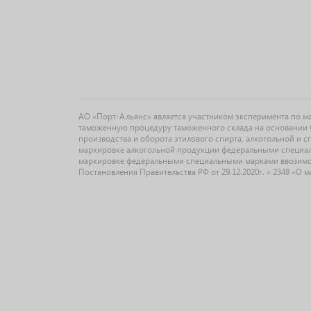
АО «Порт-Альянс» является участником эксперимента по 
таможенную процедуру таможенного склада на основании Ф
производства и оборота этилового спирта, алкогольной и 
маркировке алкогольной продукции федеральными специальн
маркировке федеральными специальными марками ввозимо
Постановления Правительства РФ от 29.12.2020г. « 2348 «