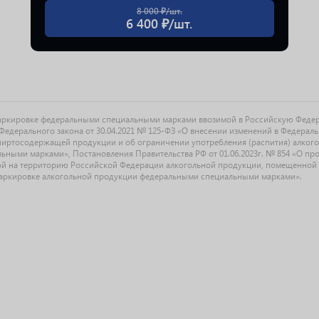
8 000 ₽/шт.
6 400 ₽/шт.
маркировке федеральными специальными марками ввозимой в Российскую Феде
едерального закона от 30.04.2021 № 125-ФЗ «О внесении изменений в Федерал
спиртосодержащей продукции и об ограничении употребления (распития) алког
ыми марками», Постановления Правительства РФ от 01.06.2023г. № 854 «О прове
й на территорию Российской Федерации алкогольной продукции, помещенной 
О маркировке алкогольной продукции федеральными специальными марками».