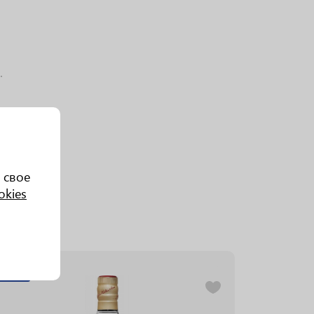
.
 свое
okies
0.7 L
0.7 L