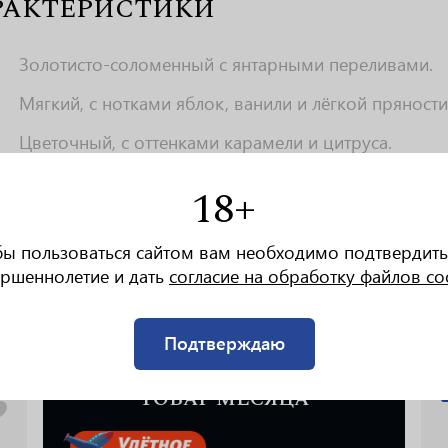
РАКТЕРИСТИКИ
Золотисто-соломенный с янтарными переливами.
Мягкий, с нотками яблок, ванили и лёгкой пряности
Цветочный, с оттенками карамели и цитруса.
Сыр, орехи, мёд, тёмный шоколад, морепродукты.
18+
18–20°C или со льдом.
бы пользоваться сайтом вам необходимо подтвердить
ршеннолетие и дать
согласие на обработку файлов co
Подтверждаю
ТОВАР МЕСЯЦА