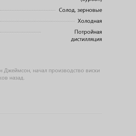
Солод, зерновые
Холодная
Потройная
дистилляция
н Джеймсон, начал производство виски
ков назад.