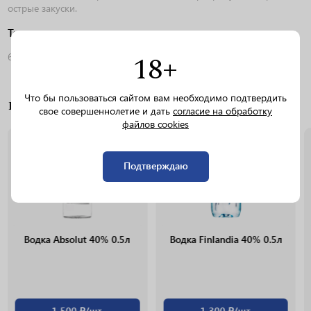
острые закуски.
Температура подачи
18+
6–8°C (или замороженной до −10°C).
Что бы пользоваться сайтом вам необходимо подтвердить
ПОХОЖИЕ ТОВАРЫ
свое совершеннолетие и дать
согласие на обработку
файлов cookies
0.5L
0.5L
Подтверждаю
Водка Absolut 40% 0.5л
Водка Finlandia 40% 0.5л
1 500 ₽/шт.
1 300 ₽/шт.