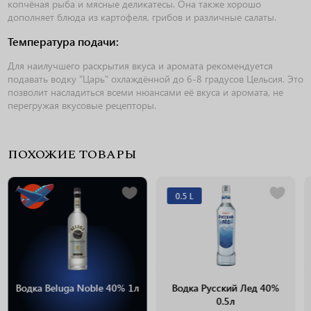
копчёная рыба и мясные деликатесы. Она также хорошо
дополняет блюда из картофеля, грибов и различные салаты.
Температура подачи:
Для наилучшего раскрытия вкуса и аромата рекомендуется
подавать водку "Царь" охлаждённой до 6-8 градусов Цельсия. Это
позволит насладиться всеми нюансами её вкуса и аромата, не
перегружая вкусовые рецепторы.
ПОХОЖИЕ ТОВАРЫ
0.5 L
Водка Beluga Noble 40% 1л
Водка Русский Лед 40%
0.5л