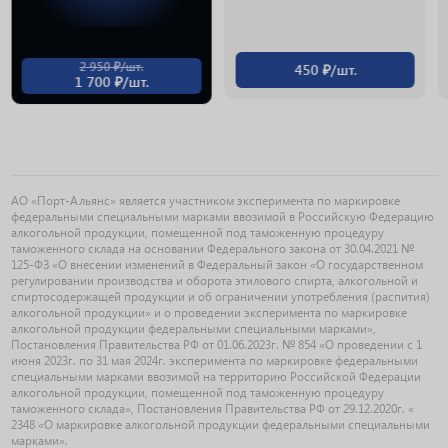
2 950 ₽/шт.
450 ₽/шт.
1 700 ₽/шт.
АО «Порт-Альянс» является участником эксперимента по маркировке
федеральными специальными марками ввозимой в Российскую Федерацию
алкогольной продукции, помещенной под таможенную процедуру
таможенного склада на основании Федерального закона от 30.04.2021 №
125-ФЗ «О внесении изменений в Федеральный закон «О государственном
регулировании производства и оборота этилового спирта, алкогольной и
спиртосодержащей продукции и об ограничении употребления (распития)
алкогольной продукции» и о проведении эксперимента по маркировке
алкогольной продукции федеральными специальными марками»,
Постановления Правительства РФ от 01.06.2023г. № 854 «О проведении с 1
июня 2023г. по 31 мая 2024г. эксперимента по маркировке федеральными
специальными марками ввозимой на территорию Российской Федерации
алкогольной продукции, помещенной под таможенную процедуру
таможенного склада», Постановления Правительства РФ от 29.12.2020г. «
2348 «О маркировке алкогольной продукции федеральными специальными
марками».