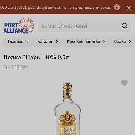
о 17:00), pa@dutyfree-msk.ru.
В пункт выдачи заказов OZON требуется
Главная
Каталог
Крепкие напитки
Водка
Водка "Царь" 40% 0.5л
Арт. 24046М