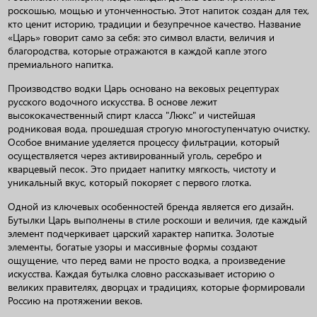
роскошью, мощью и утонченностью. Этот напиток создан для тех,
кто ценит историю, традиции и безупречное качество. Название
«Царь» говорит само за себя: это символ власти, величия и
благородства, которые отражаются в каждой капле этого
премиального напитка.
Производство водки Царь основано на вековых рецептурах
русского водочного искусства. В основе лежит
высококачественный спирт класса "Люкс" и чистейшая
родниковая вода, прошедшая строгую многоступенчатую очистку.
Особое внимание уделяется процессу фильтрации, который
осуществляется через активированный уголь, серебро и
кварцевый песок. Это придает напитку мягкость, чистоту и
уникальный вкус, который покоряет с первого глотка.
Одной из ключевых особенностей бренда является его дизайн.
Бутылки Царь выполнены в стиле роскоши и величия, где каждый
элемент подчеркивает царский характер напитка. Золотые
элементы, богатые узоры и массивные формы создают
ощущение, что перед вами не просто водка, а произведение
искусства. Каждая бутылка словно рассказывает историю о
великих правителях, дворцах и традициях, которые формировали
Россию на протяжении веков.