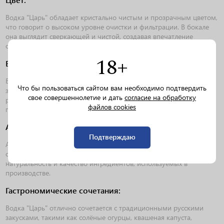
Водка "Царь" обладает кристально чистым и прозрачным цветом,
что говорит о высоком уровне очистки и фильтрации. В бокале
она выглядит сверкающей и чистой, создавая впечатление
свежести и чистоты.
18+
Вкус:
Вкус водки мягкий и сбалансированный, с лёгкими нотками
Что бы пользоваться сайтом вам необходимо подтвердить
зерновых. Он не оставляет резкого послевкусия, а наоборот,
свое совершеннолетие и дать
согласие на обработку
раскрывается гладко и гармонично, что делает её приятной для
файлов cookies
питья.
Аромат:
Подтверждаю
Аромат водки чистый и ненавязчивый, с едва уловимыми нотами
свежего хлеба и зерновых. Этот аромат подчёркивает
натуральность и качество ингредиентов, используемых в
производстве.
Гастрономические сочетания:
Водка "Царь" отлично сочетается с традиционными русскими
закусками, такими как солёные огурцы, квашеная капуста,