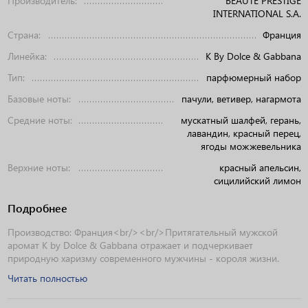
Производитель:
BEAUTE PRESTIGE
INTERNATIONAL S.A.
Страна:
Франция
Линейка:
K By Dolce & Gabbana
Тип:
парфюмерный набор
Базовые ноты:
пачули, ветивер, нагармота
Средние ноты:
мускатный шалфей, герань,
лавандин, красный перец,
ягоды можжевельника
Верхние ноты:
красный апельсин,
сицилийский лимон
Подробнее
Производство: Франция<br/><br/>Притягательный мужской
аромат K by Dolce & Gabbana отражает и подчеркивает
природную харизму современного мужчины - короля жизни.
Читать полностью