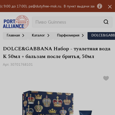
 до 17:00), pa@dutyfree-msk.ru.
В пункт выдачи заказов OZON требует
Главная
Каталог
Парфюмерия
DOLCE&GABBAN
DOLCE&GABBANA Набор - туалетная вода
K 50мл + бальзам после бритья, 50мл
Арт. 30701768101