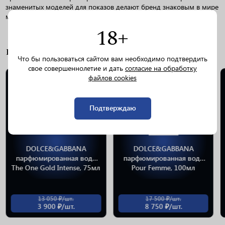
знаменитых моделей для показов делают бренд знаковым в мире
моды, устанавливая новые стандарты элегантности и стиля.
18+
ПОХОЖИЕ ТОВАРЫ
Что бы пользоваться сайтом вам необходимо подтвердить
свое совершеннолетие и дать
согласие на обработку
файлов cookies
Подтверждаю
DOLCE&GABBANA
DOLCE&GABBANA
парфюмированная вода
парфюмированная вода
The One Gold Intense, 75мл
Pour Femme, 100мл
13 050 ₽/шт.
17 500 ₽/шт.
3 900 ₽/шт.
8 750 ₽/шт.