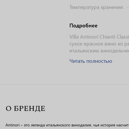
Температура хранения:
Подробнее
Villa Antinori Chianti Cl
сухое красное вино из р
итальянским винодельчес
Читать полностью
О БРЕНДЕ
Antinori – это легенда итальянского виноделия, чья история насчи