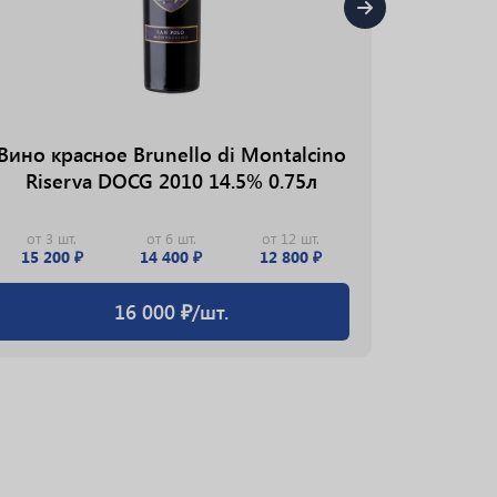
Вино красное Brunello di Montalcino
Riserva DOCG 2010 14.5% 0.75л
от 3 шт.
от 6 шт.
от 12 шт.
15 200 ₽
14 400 ₽
12 800 ₽
Вино 
16 000 ₽/шт.
Emilion
C