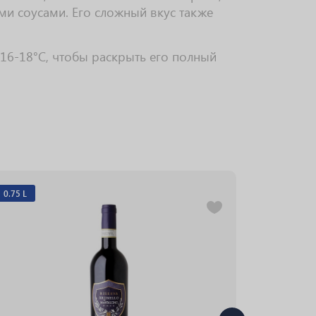
ми соусами. Его сложный вкус также
 16-18°C, чтобы раскрыть его полный
0.75 L