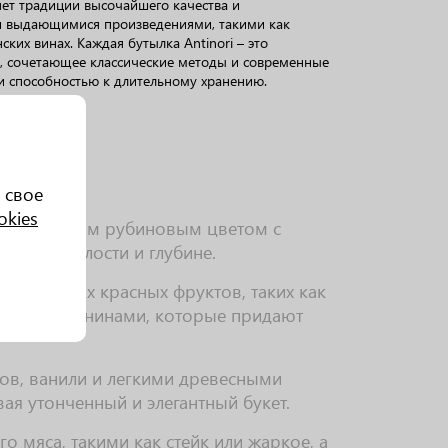
ет традиции высочайшего качества и
ми выдающимися произведениями, такими как
ских винах. Каждая бутылка Antinori – это
в, сочетающее классические методы и современные
 и способностью к длительному хранению.
 свое
okies
ает насыщенным рубиновым цветом с
о его зрелости и глубине.
оток спелых красных фруктов, таких как
легкими танинами, которые придают
ов, ванили и легкими древесными
ая утонченный и элегантный букет.
о мяса, такими как стейк или жаркое, а