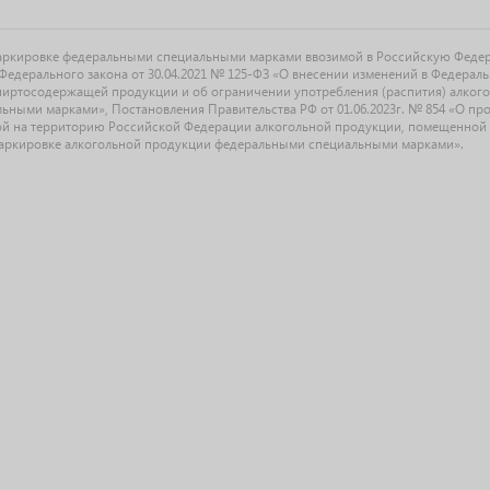
маркировке федеральными специальными марками ввозимой в Российскую Феде
едерального закона от 30.04.2021 № 125-ФЗ «О внесении изменений в Федерал
спиртосодержащей продукции и об ограничении употребления (распития) алког
ыми марками», Постановления Правительства РФ от 01.06.2023г. № 854 «О прове
й на территорию Российской Федерации алкогольной продукции, помещенной 
О маркировке алкогольной продукции федеральными специальными марками».