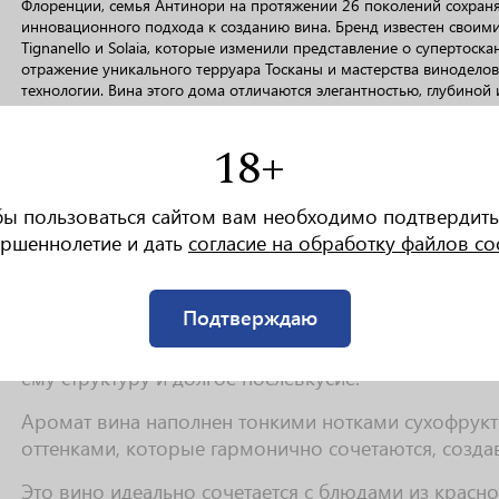
Флоренции, семья Антинори на протяжении 26 поколений сохраня
инновационного подхода к созданию вина. Бренд известен свои
Tignanello и Solaia, которые изменили представление о супертоскан
отражение уникального терруара Тосканы и мастерства винодело
технологии. Вина этого дома отличаются элегантностью, глубиной
18+
РАКТЕРИСТИКИ
бы пользоваться сайтом вам необходимо подтвердить
ршеннолетие и дать
согласие на обработку файлов co
Вино Villa Antinori Chianti Classico Riserva облад
гранатовыми отблесками, которые свидетельствуют 
Подтверждаю
Вкус этого вина богат и сложен, с преобладанием н
вишня и малина, дополненных нюансами специй и 
ему структуру и долгое послевкусие.
Аромат вина наполнен тонкими нотками сухофрукт
оттенками, которые гармонично сочетаются, создав
Это вино идеально сочетается с блюдами из красног