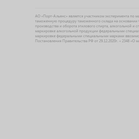
АО «Порт-Альянс» является участником эксперимента по 
таможенную процедуру таможенного склада на основании Ф
производства и оборота этилового спирта, алкогольной и 
маркировке алкогольной продукции федеральными специальн
маркировке федеральными специальными марками ввозимо
Постановления Правительства РФ от 29.12.2020г. « 2348 «