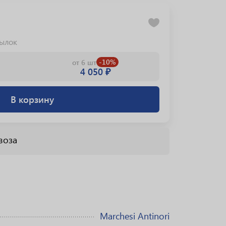
тылок
-10%
от 6 шт
4 050 ₽
В корзину
воза
Marchesi Antinori