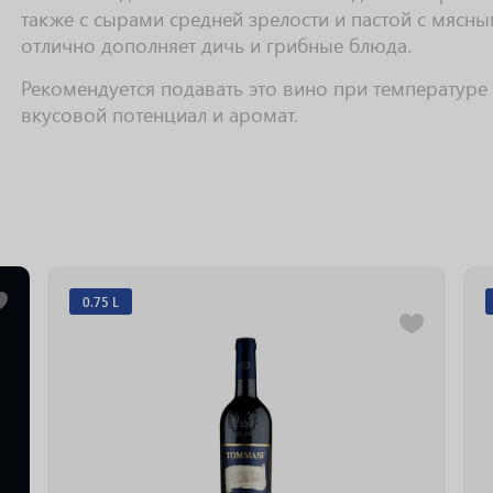
также с сырами средней зрелости и пастой с мясны
отлично дополняет дичь и грибные блюда.
Рекомендуется подавать это вино при температуре
вкусовой потенциал и аромат.
0.75 L