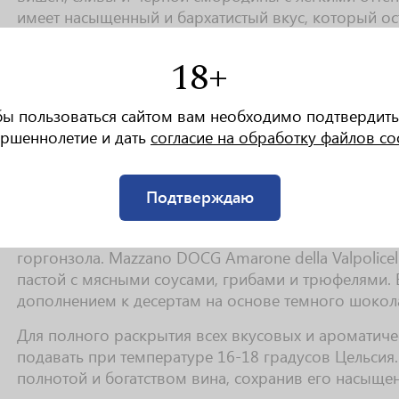
имеет насыщенный и бархатистый вкус, который ос
с легкими нотками табака и дуба. Кислотность вина
свежесть и гармонию.
18+
Аромат Masi Mazzano DOCG Amarone della Valpolicel
бы пользоваться сайтом вам необходимо подтвердить
сушеных фруктов и специй. В нем можно уловить н
ршеннолетие и дать
согласие на обработку файлов co
смородины, а также легкие оттенки шоколада, коф
многослойный, он раскрывается постепенно, даря 
нотки ванили и дуба добавляют аромату дополните
Подтверждаю
Это вино идеально сочетается с мясными блюдами, 
дичь. Оно также отлично дополняет сыры с интенс
горгонзола. Mazzano DOCG Amarone della Valpolicell
пастой с мясными соусами, грибами и трюфелями.
дополнением к десертам на основе темного шокола
Для полного раскрытия всех вкусовых и ароматиче
подавать при температуре 16-18 градусов Цельсия.
полнотой и богатством вина, сохранив его насыщен