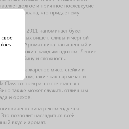
тавляет долгое и приятное послевкусие
 сбалансирована, что придает ему
la Classico 2011 напоминает букет
 свое
отки сушеных вишен, сливы и черной
okies
е и табака. Аромат вина насыщенный и
новые оттенки с каждым вдохом. Легкие
льную глубину и сложность.
такими как жареное мясо, стейки и
ивным вкусом, такие как пармезан и
a Classico прекрасно сочетается с
 Вино также может служить отличным
да и орехов.
ских качеств вина рекомендуется
 Это позволит насладиться всей
ный вкус и аромат.