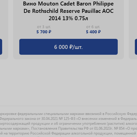
Вино Mouton Cadet Baron Philippe
De Rothschild Reserve Pauillac АОС
2014 13% 0.75л
от 3 шт.
от 6 шт.
5 700 ₽
5 400 ₽
6 000 ₽/шт.
маркировке федеральными специальными марками ввозимой в Российскую Феде
едерального закона от 30.04.2021 № 125-ФЗ «О внесении изменений в Федерал
спиртосодержащей продукции и об ограничении употребления (распития) алког
ыми марками», Постановления Правительства РФ от 01.06.2023г. № 854 «О прове
й на территорию Российской Федерации алкогольной продукции, помещенной 