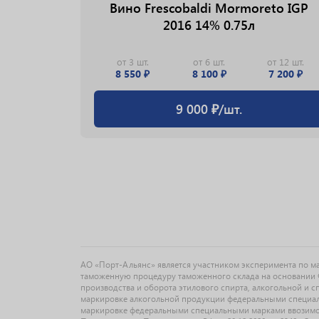
Вино Frescobaldi Mormoreto IGP
2016 14% 0.75л
от 3 шт.
от 6 шт.
от 12 шт.
8 550 ₽
8 100 ₽
7 200 ₽
ан/Сира
9 000 ₽/шт.
АО «Порт-Альянс» является участником эксперимента по 
таможенную процедуру таможенного склада на основании Ф
производства и оборота этилового спирта, алкогольной и 
маркировке алкогольной продукции федеральными специальн
маркировке федеральными специальными марками ввозимо