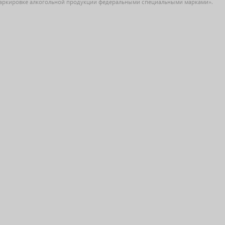
О маркировке алкогольной продукции федеральными специальными марками».