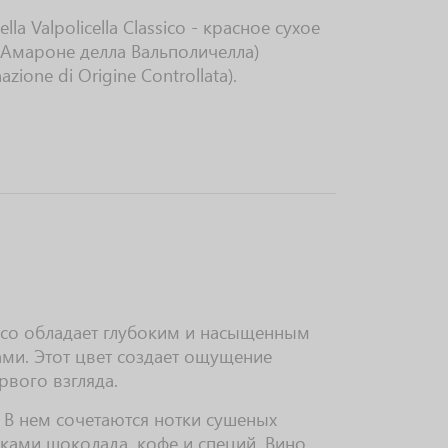
a Valpolicella Classico - красное сухое
(Амароне делла Вальполичелла)
ione di Origine Controllata).
ssico обладает глубоким и насыщенным
ми. Этот цвет создает ощущение
рвого взгляда.
. В нем сочетаются нотки сушеных
ками шоколада, кофе и специй. Вино